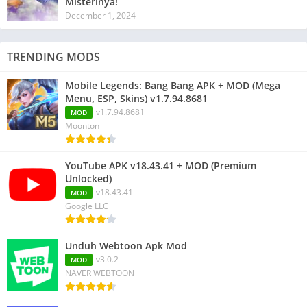
Misterinya!
December 1, 2024
TRENDING MODS
Mobile Legends: Bang Bang APK + MOD (Mega
Menu, ESP, Skins) v1.7.94.8681
v1.7.94.8681
MOD
Moonton
YouTube APK v18.43.41 + MOD (Premium
Unlocked)
v18.43.41
MOD
Google LLC
Unduh Webtoon Apk Mod
v3.0.2
MOD
NAVER WEBTOON