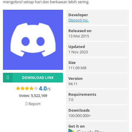
mengobrol setiap hari dan berkawan lebih sering.
Developer
Discord Inc.
Released on
13 Mei 2015
Updated
1 Nov 2023
Size
111.09 MB
DOWNLOAD LINK
Version
94.11
4.0
/5
Requirements
Votes:
5,522,169
7.0
Report
Downloads
100.000.000+
Get it on