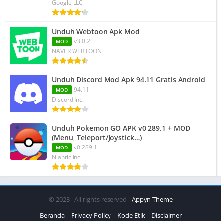
Google LLC
Unduh Webtoon Apk Mod
v3.0.2
MOD
NAVER WEBTOON
Unduh Discord Mod Apk 94.11 Gratis Android
94.11
MOD
Discord Inc.
Unduh Pokemon GO APK v0.289.1 + MOD
(Menu, Teleport/Joystick…)
v0.289.1
MOD
Niantic Inc.
© 2023 - All rights reserved -
Appyn Theme
Beranda
Privacy Policy
Kode Etik
Disclaimer