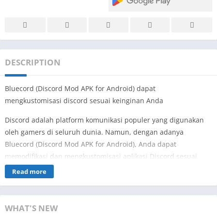
DESCRIPTION
Bluecord (Discord Mod APK for Android) dapat
mengkustomisasi discord sesuai keinginan Anda
Discord adalah platform komunikasi populer yang digunakan
oleh gamers di seluruh dunia. Namun, dengan adanya
Bluecord (Discord Mod APK for Android), Anda dapat
memodifikasi dan mengkustomisasi aplikasi Discord sesuai
keinginan Anda. Dalam artikel ini, kami akan membahas
Read more
beberapa keuntungan utama dari modifikasi ini.
Salah satu keuntungan utama dari Bluecord adalah
WHAT'S NEW
kemampuannya untuk mengkustomisasi tampilan Discord.