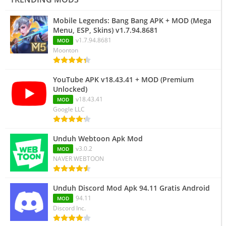
Mobile Legends: Bang Bang APK + MOD (Mega
Menu, ESP, Skins) v1.7.94.8681
v1.7.94.8681
MOD
Moonton
YouTube APK v18.43.41 + MOD (Premium
Unlocked)
v18.43.41
MOD
Google LLC
Unduh Webtoon Apk Mod
v3.0.2
MOD
NAVER WEBTOON
Unduh Discord Mod Apk 94.11 Gratis Android
94.11
MOD
Discord Inc.