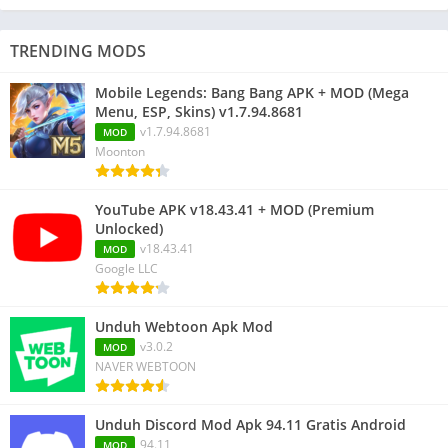
TRENDING MODS
Mobile Legends: Bang Bang APK + MOD (Mega
Menu, ESP, Skins) v1.7.94.8681
v1.7.94.8681
MOD
Moonton
YouTube APK v18.43.41 + MOD (Premium
Unlocked)
v18.43.41
MOD
Google LLC
Unduh Webtoon Apk Mod
v3.0.2
MOD
NAVER WEBTOON
Unduh Discord Mod Apk 94.11 Gratis Android
94.11
MOD