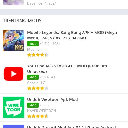
December 1, 2024
TRENDING MODS
Mobile Legends: Bang Bang APK + MOD (Mega
Menu, ESP, Skins) v1.7.94.8681
v1.7.94.8681
MOD
Moonton
YouTube APK v18.43.41 + MOD (Premium
Unlocked)
v18.43.41
MOD
Google LLC
Unduh Webtoon Apk Mod
v3.0.2
MOD
NAVER WEBTOON
Unduh Discord Mod Apk 94.11 Gratis Android