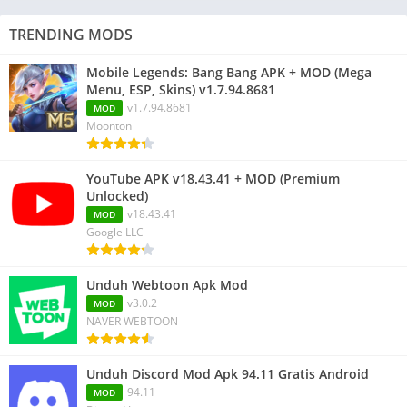
TRENDING MODS
Mobile Legends: Bang Bang APK + MOD (Mega
Menu, ESP, Skins) v1.7.94.8681
v1.7.94.8681
MOD
Moonton
YouTube APK v18.43.41 + MOD (Premium
Unlocked)
v18.43.41
MOD
Google LLC
Unduh Webtoon Apk Mod
v3.0.2
MOD
NAVER WEBTOON
Unduh Discord Mod Apk 94.11 Gratis Android
94.11
MOD