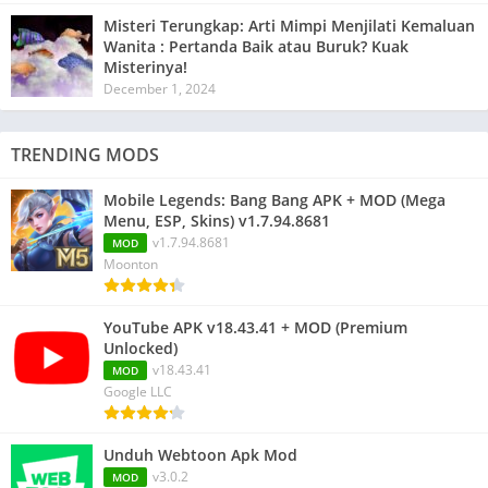
Misteri Terungkap: Arti Mimpi Menjilati Kemaluan
Wanita : Pertanda Baik atau Buruk? Kuak
Misterinya!
December 1, 2024
TRENDING MODS
Mobile Legends: Bang Bang APK + MOD (Mega
Menu, ESP, Skins) v1.7.94.8681
v1.7.94.8681
MOD
Moonton
YouTube APK v18.43.41 + MOD (Premium
Unlocked)
v18.43.41
MOD
Google LLC
Unduh Webtoon Apk Mod
v3.0.2
MOD