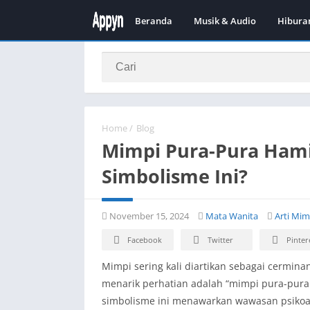
Beranda
Musik & Audio
Hibura
Home
/
Blog
Mimpi Pura-Pura Hamil
Simbolisme Ini?
November 15, 2024
Mata Wanita
Arti Mim
Facebook
Twitter
Pinter
Mimpi sering kali diartikan sebagai cermin
menarik perhatian adalah “mimpi pura-pura
simbolisme ini menawarkan wawasan psikoana