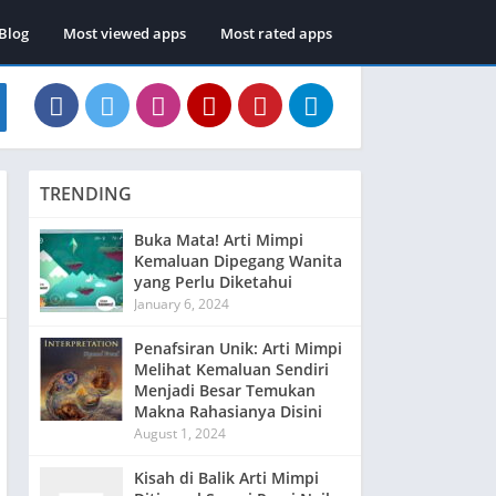
Blog
Most viewed apps
Most rated apps
TRENDING
Buka Mata! Arti Mimpi
Kemaluan Dipegang Wanita
yang Perlu Diketahui
January 6, 2024
Penafsiran Unik: Arti Mimpi
Melihat Kemaluan Sendiri
Menjadi Besar Temukan
Makna Rahasianya Disini
August 1, 2024
Kisah di Balik Arti Mimpi