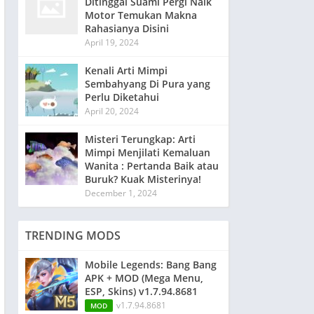
Ditinggal Suami Pergi Naik
Motor Temukan Makna
Rahasianya Disini
April 19, 2024
Kenali Arti Mimpi
Sembahyang Di Pura yang
Perlu Diketahui
April 20, 2024
Misteri Terungkap: Arti
Mimpi Menjilati Kemaluan
Wanita : Pertanda Baik atau
Buruk? Kuak Misterinya!
December 1, 2024
TRENDING MODS
Mobile Legends: Bang Bang
APK + MOD (Mega Menu,
ESP, Skins) v1.7.94.8681
v1.7.94.8681
MOD