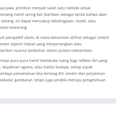
aya Jawa, primbon menjadi salah satu metode untuk
ntang hamil sering kali diartikan sebagai tanda bahwa akan
n datang. Ini dapat mencakup kebahagiaan, rezeki, atau
sial seseorang.
puti perspektif alami, di mana kehamilan dilihat sebagai simbol
lemen seperti impian yang menyenangkan atau
rikan nuansa tambahan dalam proses interpretasi.
impi pura-pura hamil membuka ruang bagi refleksi diri yang
gi, keyakinan agama, atau tradisi budaya, setiap aspek
rkaya pemahaman kita tentang diri sendiri dan perjalanan
 sekadar gambaran, tetapi juga jendela menuju pengetahuan