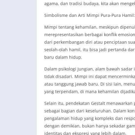
agama, dan tradisi budaya, kita akan menge
Simbolisme dan Arti Mimpi Pura-Pura Hamil:
Mimpi tentang kehamilan, meskipun dipenu
merepresentasikan berbagai konflik emosiona
dari perkembangan diri atau penciptaan suat
seolah-olah hamil, itu bisa jadi pertanda d
baru dalam hidup.
Dalam psikologi Jungian, alam bawah sadar
tidak disadari. Mimpi ini dapat mencermin
atau tanggung jawab baru. Di sisi lain, men
yang terpendam, di mana kehamilan dijadika
Selain itu, pendekatan Gestalt menawarka
sebagai bagian dari keseluruhan. Dalam kont
pengalaman hidup yang kompleks dan respon
dengan demikian, bukan hanya sekadar gamb
identitas dan ekspresi yang lebih dalam.