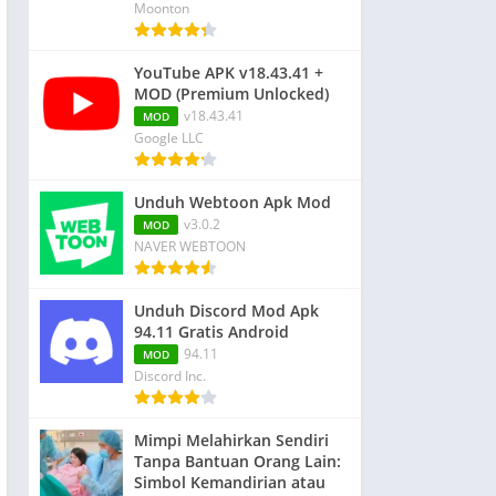
Moonton
YouTube APK v18.43.41 +
MOD (Premium Unlocked)
v18.43.41
MOD
Google LLC
Unduh Webtoon Apk Mod
v3.0.2
MOD
NAVER WEBTOON
Unduh Discord Mod Apk
94.11 Gratis Android
94.11
MOD
Discord Inc.
Mimpi Melahirkan Sendiri
Tanpa Bantuan Orang Lain:
Simbol Kemandirian atau