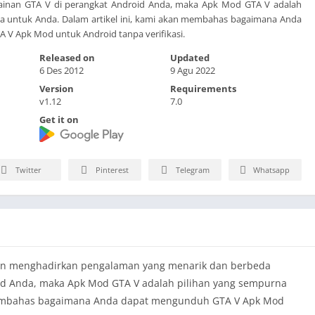
inan GTA V di perangkat Android Anda, maka Apk Mod GTA V adalah
a untuk Anda. Dalam artikel ini, kami akan membahas bagaimana Anda
V Apk Mod untuk Android tanpa verifikasi.
Released on
Updated
6 Des 2012
9 Agu 2022
Version
Requirements
v1.12
7.0
Get it on
Twitter
Pinterest
Telegram
Whatsapp
gin menghadirkan pengalaman yang menarik dan berbeda
id Anda, maka Apk Mod GTA V adalah pilihan yang sempurna
 membahas bagaimana Anda dapat mengunduh GTA V Apk Mod