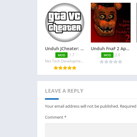
Unduh JCheater: Vice City Edition Mod Apk 1.7 [Paid for free][Free purchase]
Unduh FnaF 2 Apk Mod 2.0 Full Version For Android
1.7
2.0
MOD
MOD
Net Tech Development Ltd
LEAVE A REPLY
Your email address will not be published.
Required
Comment
*