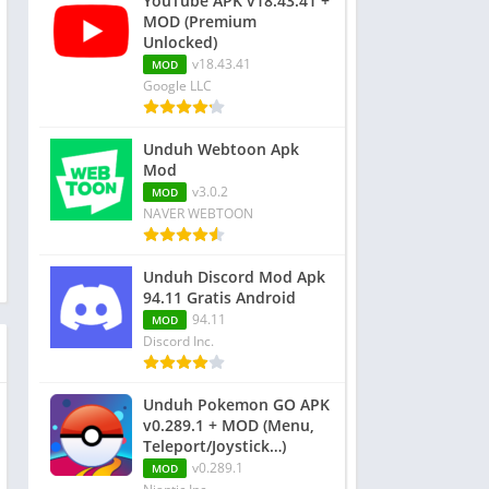
YouTube APK v18.43.41 +
MOD (Premium
Unlocked)
v18.43.41
MOD
Google LLC
Unduh Webtoon Apk
Mod
v3.0.2
MOD
NAVER WEBTOON
Unduh Discord Mod Apk
94.11 Gratis Android
94.11
MOD
Discord Inc.
Unduh Pokemon GO APK
v0.289.1 + MOD (Menu,
Teleport/Joystick…)
v0.289.1
MOD