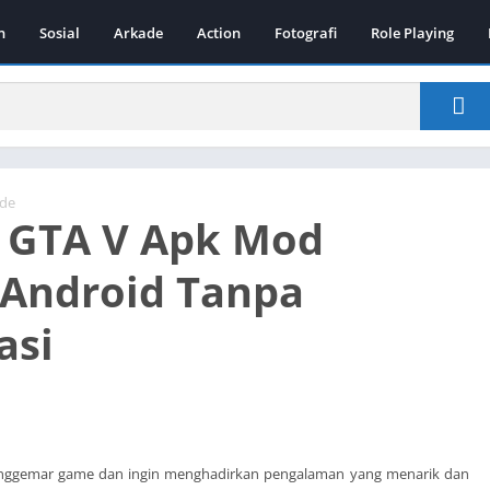
n
Sosial
Arkade
Action
Fotografi
Role Playing
de
 GTA V Apk Mod
Android Tanpa
asi
enggemar game dan ingin menghadirkan pengalaman yang menarik dan