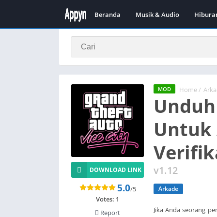
Beranda
Musik & Audio
Hibura
Home
/
Arka
MOD
Unduh
Untuk 
Verifik
v1.12
DOWNLOAD LINK
5.0
/5
Arkade
Votes:
1
Jika Anda seorang p
Report