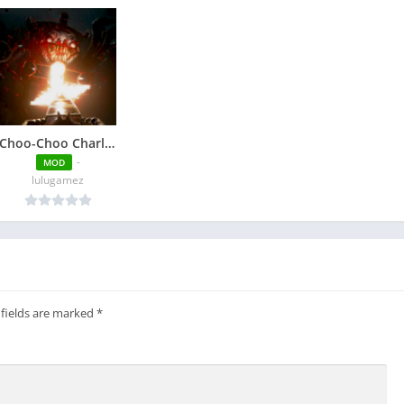
Choo-Choo Charles Apk v7 Free Download
-
MOD
lulugamez
 fields are marked
*