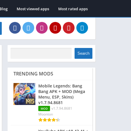
Blog
Most viewed apps
Most rated apps
Search
TRENDING MODS
Mobile Legends: Bang
Bang APK + MOD (Mega
Menu, ESP, Skins)
v1.7.94.8681
v1.7.94.8681
MOD
Moonton