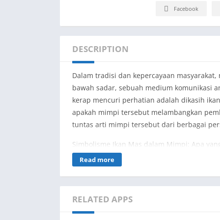
Facebook
DESCRIPTION
Dalam tradisi dan kepercayaan masyarakat, 
bawah sadar, sebuah medium komunikasi ant
kerap mencuri perhatian adalah dikasih ikan
apakah mimpi tersebut melambangkan pember
tuntas arti mimpi tersebut dari berbagai pe
Simbolisme Ikan Mas dalam Mimpi: Apa yang
Read more
Ikan mas secara umum dianggap sebagai si
budaya, ikan mas memiliki makna positif se
dikasih ikan mas dapat diartikan sebagai 
RELATED APPS
menghampiri si pemimpi. Namun, makna ter
dialami.