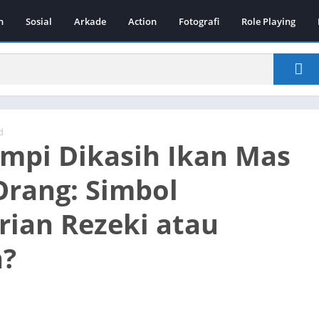
n
Sosial
Arkade
Action
Fotografi
Role Playing
d
impi Dikasih Ikan Mas
rang: Simbol
ian Rezeki atau
h?