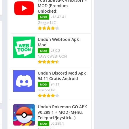
YouTube APK v18.43.41 +
MOD (Premium
Unlocked)
v18.43.41
MOD
Google LLC
Unduh Webtoon Apk
Mod
v3.0.2
MOD
NAVER WEBTOON
Unduh Discord Mod Apk
94.11 Gratis Android
94.11
MOD
Discord Inc.
Unduh Pokemon GO APK
v0.289.1 + MOD (Menu,
Teleport/Joystick…)
v0.289.1
MOD