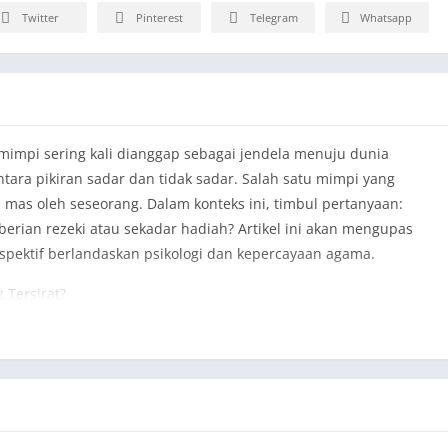
Twitter
Pinterest
Telegram
Whatsapp
mimpi sering kali dianggap sebagai jendela menuju dunia
ara pikiran sadar dan tidak sadar. Salah satu mimpi yang
 mas oleh seseorang. Dalam konteks ini, timbul pertanyaan:
ian rezeki atau sekadar hadiah? Artikel ini akan mengupas
rspektif berlandaskan psikologi dan kepercayaan agama.
 Tersirat?
mbol keberuntungan dan kemakmuran. Dalam tradisi banyak
bagai pertanda akan datangnya rezeki. Dalam konteks mimpi,
bentuk pengakuan akan potensi dan keberuntungan yang sedang
sebut sangat bergantung pada konteks dan detail mimpi yang