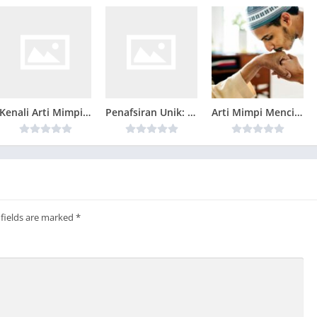
dian, dan Gestalt
kan mas bisa dipandang sebagai simbol arketipal, yang
sadaran diri. Ikan ini dapat merepresentasikan kondisi
n aspirasi yang tidak terungkap.
dilihat sebagai ekspresi dari keinginan atau kebutuhan yang
Kenali Arti Mimpi Memanjat Tebing Ternyata Ini Artinya Menurut Pakar
Penafsiran Unik: Arti Mimpi Makan Mangga Muda yang Perlu Diketahui
Arti Mimpi Mencium Tangan Ulama: Tanda Hormat atau Berkah Spiritual?
iah dapat melambangkan pemenuhan kebutuhan emosional,
n dalam kehidupan nyata. Tindakan menerima ikan mas bisa jadi
 pengakuan sosial.
, mimpi ini mengajak pemimpi untuk menciptakan makna melalui
ekanan pada interaksi antara individu dan simbol ikan mas
 fields are marked
*
alam proses adaptasi dan pengembangan diri.
 Kristen, dan Hindu
ikan mas juga beragam. Dalam konteks Islam, mimpi ini bisa
ezeki dari Allah, terutama jika si pemimpi berusaha keras