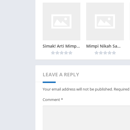
Analisis Psikologis: Pandangan Jungian, Freu
Dalam perspektif Jungian, mimpi mengenai i
memfasilitasi perjalanan individu menuju ke
emosional yang terpendam, serta harapan da
Dalam pandangan Freudian, mimpi ini dapat 
Simak! Arti Mimpi Digigit Kucing Di Tangan Kanan yang Perlu Diketahui
Mimpi Nikah Sama Mantan: Pertanda Rindu atau Penyelesaian Masa Lalu?
terpendam. Di sini, ikan mas sebagai had
seperti cinta dan perhatian, dari orang lai
mencerminkan keinginan untuk mendapatkan
LEAVE A REPLY
Sementara itu, dari sudut pandang Gestalt
banyak aspek yang terkait dalam mimpi. Pen
Your email address will not be published.
Required
menunjukkan pentingnya hubungan sosial d
Comment
*
Perspektif Agama: Interpretasi dalam Islam,
Secara religius, interpretasi mimpi dikasih 
diartikan sebagai pertanda akan datangnya r