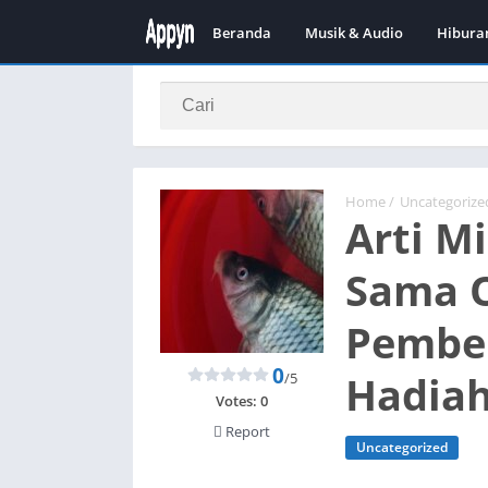
Beranda
Musik & Audio
Hibura
Home
/
Uncategorize
Arti M
Sama O
Pember
0
Hadia
/5
Votes:
0
Report
Uncategorized