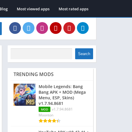
Blog
Most viewed apps
Most rated apps
Search
TRENDING MODS
Mobile Legends: Bang
Bang APK + MOD (Mega
Menu, ESP, Skins)
v1.7.94.8681
v1.7.94.8681
MOD
Moonton