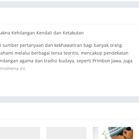
Makna Kehilangan Kendali dan Ketakutan
di sumber pertanyaan dan kekhawatiran bagi banyak orang.
ipahami melalui berbagai lensa teoritis, mencakup pendekatan
 pandangan agama dan tradisi budaya, seperti Primbon Jawa, juga
enomena ini.
esawat dapat diinterpretasikan sebagai simbol dari kehilangan
 analisis ini, pesawat sering melambangkan ambisi dan
, ini mungkin mencerminkan kekhawatiran yang mendalam
 mencapai tujuan. Jung percaya bahwa mimpi berfungsi
na kita dapat mengidentifikasi ketakutan yang terpendam
rah.