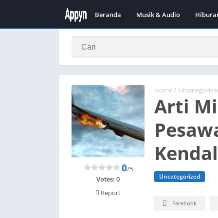
Beranda
Musik & Audio
Hibura
Home
/
Uncategorize
Arti M
Pesawa
Kendal
0
/5
Uncategorized
Votes:
0
Report
Facebook