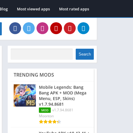
Blog
Most viewed apps
Most rated apps
Search
TRENDING MODS
Mobile Legends: Bang
Bang APK + MOD (Mega
Menu, ESP, Skins)
v1.7.94.8681
v1.7.94.8681
MOD
Moonton