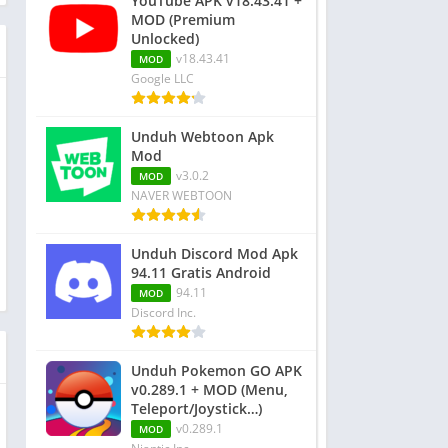
YouTube APK v18.43.41 +
MOD (Premium
Unlocked)
v18.43.41
MOD
Google LLC
Unduh Webtoon Apk
Mod
v3.0.2
MOD
NAVER WEBTOON
Unduh Discord Mod Apk
94.11 Gratis Android
94.11
MOD
Discord Inc.
Unduh Pokemon GO APK
v0.289.1 + MOD (Menu,
Teleport/Joystick…)
v0.289.1
MOD