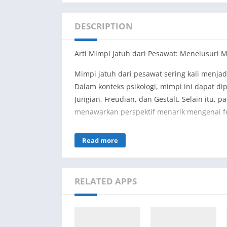
DESCRIPTION
Arti Mimpi Jatuh dari Pesawat: Menelusuri 
Mimpi jatuh dari pesawat sering kali menja
Dalam konteks psikologi, mimpi ini dapat d
Jungian, Freudian, dan Gestalt. Selain itu,
menawarkan perspektif menarik mengenai f
Konsep Kehilangan Kendali dalam Psikologi
Read more
Dari perspektif Jungian, mimpi jatuh dari p
kendali dalam kehidupan sehari-hari. Dalam
harapan. Ketika seseorang bermimpi jatuh
RELATED APPS
mengenai kekecewaan atau kegagalan dalam
sebagai jendela ke alam bawah sadar, di ma
tentang ketidakberdayaan dan kehilangan a