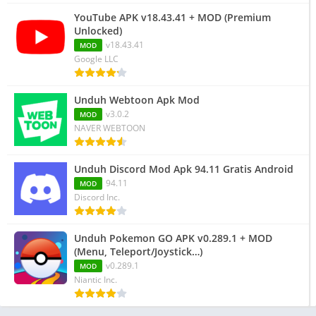
YouTube APK v18.43.41 + MOD (Premium
Unlocked)
v18.43.41
MOD
Google LLC
Unduh Webtoon Apk Mod
v3.0.2
MOD
NAVER WEBTOON
Unduh Discord Mod Apk 94.11 Gratis Android
94.11
MOD
Discord Inc.
Unduh Pokemon GO APK v0.289.1 + MOD
(Menu, Teleport/Joystick…)
v0.289.1
MOD
Niantic Inc.