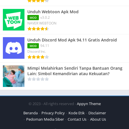
Unduh Webtoon Apk Mod
v3.0.2
MOD
NAVER WEBTOON
Unduh Discord Mod Apk 94.11 Gratis Android
94.11
MOD
Discord Inc.
Mimpi Melahirkan Sendiri Tanpa Bantuan Orang
Lain: Simbol Kemandirian atau Kekuatan?
© 2023 - All rights reserved -
Appyn Theme
Beranda
Privacy Policy
Kode Etik
Disclaimer
Pedoman Media Siber
Contact Us
About Us