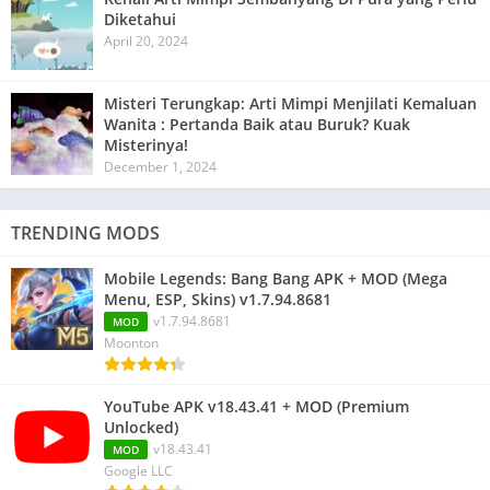
Diketahui
April 20, 2024
Misteri Terungkap: Arti Mimpi Menjilati Kemaluan
Wanita : Pertanda Baik atau Buruk? Kuak
Misterinya!
December 1, 2024
TRENDING MODS
Mobile Legends: Bang Bang APK + MOD (Mega
Menu, ESP, Skins) v1.7.94.8681
v1.7.94.8681
MOD
Moonton
YouTube APK v18.43.41 + MOD (Premium
Unlocked)
v18.43.41
MOD
Google LLC