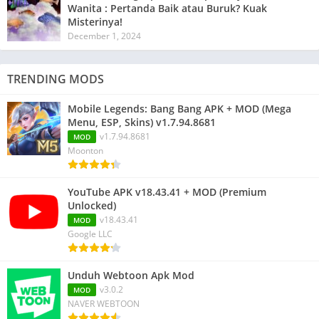
Wanita : Pertanda Baik atau Buruk? Kuak
Misterinya!
December 1, 2024
TRENDING MODS
Mobile Legends: Bang Bang APK + MOD (Mega
Menu, ESP, Skins) v1.7.94.8681
v1.7.94.8681
MOD
Moonton
YouTube APK v18.43.41 + MOD (Premium
Unlocked)
v18.43.41
MOD
Google LLC
Unduh Webtoon Apk Mod
v3.0.2
MOD
NAVER WEBTOON