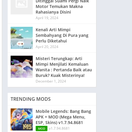
Ditinggal Suami Pergi Naik
Motor Temukan Makna
Rahasianya Disini
April 19, 2024
Kenali Arti Mimpi
Sembahyang Di Pura yang
Perlu Diketahui
April 20, 2024
Misteri Terungkap: Arti
Mimpi Menjilati Kemaluan
Wanita : Pertanda Baik atau
Buruk? Kuak Misterinya!
December 1, 2024
TRENDING MODS
Mobile Legends: Bang Bang
APK + MOD (Mega Menu,
ESP, Skins) v1.7.94.8681
v1.7.94.8681
MOD