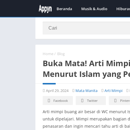
Beranda
Musik & Audio
Hibura
Home
/
Blog
Buka Mata! Arti Mimpi
Menurut Islam yang P
April 29, 2024
Mata Wanita
Arti Mimpi
Facebook
Twitter
Pinter
Arti mimpi buang air besar di WC menurut I
untuk dipelajari. Mimpi merupakan bagian 
penasaran dan ingin mencari tahu arti di b