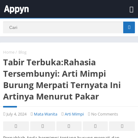
Home
/
Blog
Tabir Terbuka:Rahasia
Tersembunyi: Arti Mimpi
Burung Merpati Ternyata Ini
Artinya Menurut Pakar
July 4, 2024
Mata Wanita
Arti Mimpi
No Comments
Pernahkah Anda bermimpi tentang burung merpati dan