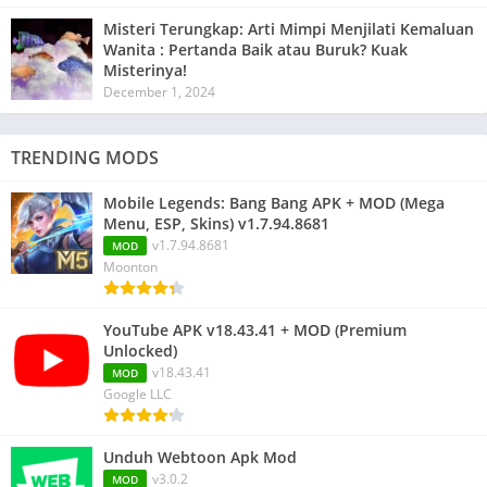
Misteri Terungkap: Arti Mimpi Menjilati Kemaluan
Wanita : Pertanda Baik atau Buruk? Kuak
Misterinya!
December 1, 2024
TRENDING MODS
Mobile Legends: Bang Bang APK + MOD (Mega
Menu, ESP, Skins) v1.7.94.8681
v1.7.94.8681
MOD
Moonton
YouTube APK v18.43.41 + MOD (Premium
Unlocked)
v18.43.41
MOD
Google LLC
Unduh Webtoon Apk Mod
v3.0.2
MOD