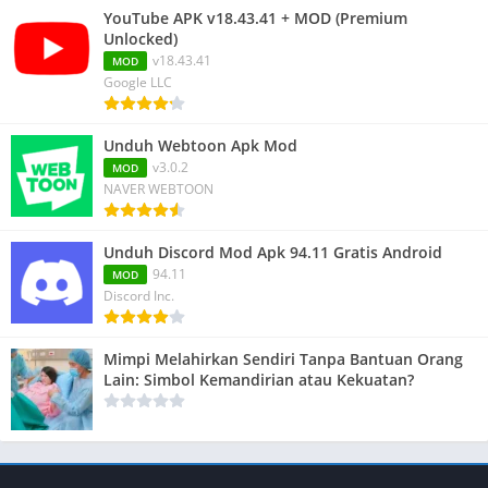
YouTube APK v18.43.41 + MOD (Premium
Unlocked)
v18.43.41
MOD
Google LLC
Unduh Webtoon Apk Mod
v3.0.2
MOD
NAVER WEBTOON
Unduh Discord Mod Apk 94.11 Gratis Android
94.11
MOD
Discord Inc.
Mimpi Melahirkan Sendiri Tanpa Bantuan Orang
Lain: Simbol Kemandirian atau Kekuatan?