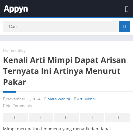
Home
/
Blog
Kenali Arti Mimpi Dapat Arisan
Ternyata Ini Artinya Menurut
Pakar
November 23, 2024
Mata Wanita
Arti Mimpi
No Comments
Mimpi merupakan fenomena yang menarik dan dapat