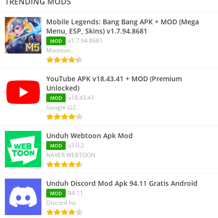
TRENDING MODS
Mobile Legends: Bang Bang APK + MOD (Mega
Menu, ESP, Skins) v1.7.94.8681
v1.7.94.8681
MOD
Moonton
YouTube APK v18.43.41 + MOD (Premium
Unlocked)
v18.43.41
MOD
Google LLC
Unduh Webtoon Apk Mod
v3.0.2
MOD
NAVER WEBTOON
Unduh Discord Mod Apk 94.11 Gratis Android
94.11
MOD
Discord Inc.