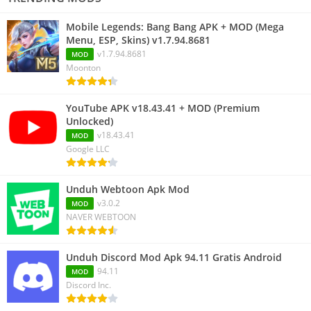
Mobile Legends: Bang Bang APK + MOD (Mega
Menu, ESP, Skins) v1.7.94.8681
v1.7.94.8681
MOD
Moonton
YouTube APK v18.43.41 + MOD (Premium
Unlocked)
v18.43.41
MOD
Google LLC
Unduh Webtoon Apk Mod
v3.0.2
MOD
NAVER WEBTOON
Unduh Discord Mod Apk 94.11 Gratis Android
94.11
MOD
Discord Inc.