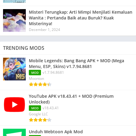
Misteri Terungkap: Arti Mimpi Menjilati Kemaluan
Wanita : Pertanda Baik atau Buruk? Kuak
Misterinya!
December 1, 2024
TRENDING MODS
Mobile Legends: Bang Bang APK + MOD (Mega
Menu, ESP, Skins) v1.7.94.8681
v1.7.94.8681
MOD
Moonton
YouTube APK v18.43.41 + MOD (Premium
Unlocked)
v18.43.41
MOD
Google LLC
Unduh Webtoon Apk Mod