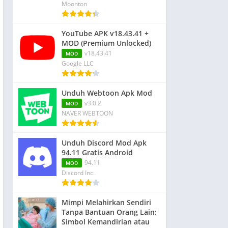
Moonton
YouTube APK v18.43.41 +
MOD (Premium Unlocked)
v18.43.41
MOD
Google LLC
Unduh Webtoon Apk Mod
v3.0.2
MOD
NAVER WEBTOON
Unduh Discord Mod Apk
94.11 Gratis Android
94.11
MOD
Discord Inc.
Mimpi Melahirkan Sendiri
Tanpa Bantuan Orang Lain:
Simbol Kemandirian atau