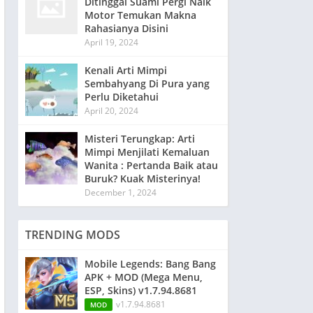
Ditinggal Suami Pergi Naik
Motor Temukan Makna
Rahasianya Disini
April 19, 2024
Kenali Arti Mimpi
Sembahyang Di Pura yang
Perlu Diketahui
April 20, 2024
Misteri Terungkap: Arti
Mimpi Menjilati Kemaluan
Wanita : Pertanda Baik atau
Buruk? Kuak Misterinya!
December 1, 2024
TRENDING MODS
Mobile Legends: Bang Bang
APK + MOD (Mega Menu,
ESP, Skins) v1.7.94.8681
v1.7.94.8681
MOD