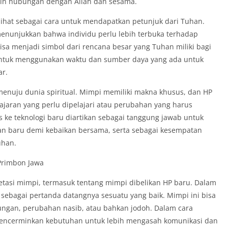
alin hubungan dengan Allah dan sesama.
lihat sebagai cara untuk mendapatkan petunjuk dari Tuhan.
enunjukkan bahwa individu perlu lebih terbuka terhadap
sa menjadi simbol dari rencana besar yang Tuhan miliki bagi
ntuk menggunakan waktu dan sumber daya yang ada untuk
ar.
menuju dunia spiritual. Mimpi memiliki makna khusus, dan HP
lajaran yang perlu dipelajari atau perubahan yang harus
es ke teknologi baru diartikan sebagai tanggung jawab untuk
 baru demi kebaikan bersama, serta sebagai kesempatan
uhan.
Primbon Jawa
tasi mimpi, termasuk tentang mimpi dibelikan HP baru. Dalam
 sebagai pertanda datangnya sesuatu yang baik. Mimpi ini bisa
ngan, perubahan nasib, atau bahkan jodoh. Dalam cara
mencerminkan kebutuhan untuk lebih mengasah komunikasi dan