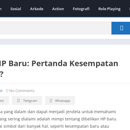
n
Sosial
Arkade
Action
Fotografi
Role Playing
 HP Baru: Pertanda Kesempatan
?
pi
No Comments
est
Telegram
Whatsapp
kna yang dalam dan dapat menjadi jendela untuk memahami
yang sering dialami adalah mimpi tentang dibelikan HP baru.
ai simbol dari banyak hal, seperti kesempatan baru atau