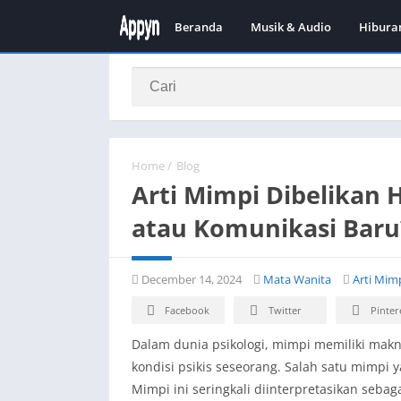
Beranda
Musik & Audio
Hibura
Home
/
Blog
Arti Mimpi Dibelikan
atau Komunikasi Baru
December 14, 2024
Mata Wanita
Arti Mim
Facebook
Twitter
Pinter
Dalam dunia psikologi, mimpi memiliki ma
kondisi psikis seseorang. Salah satu mimpi 
Mimpi ini seringkali diinterpretasikan sebag