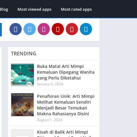
Blog
Most viewed apps
Most rated apps
TRENDING
Buka Mata! Arti Mimpi
Kemaluan Dipegang Wanita
yang Perlu Diketahui
January 6, 2024
Penafsiran Unik: Arti Mimpi
Melihat Kemaluan Sendiri
Menjadi Besar Temukan
Makna Rahasianya Disini
August 1, 2024
Kisah di Balik Arti Mimpi