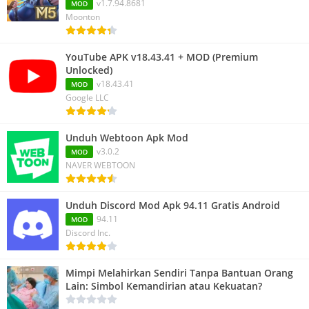
v1.7.94.8681
MOD
Moonton
YouTube APK v18.43.41 + MOD (Premium
Unlocked)
v18.43.41
MOD
Google LLC
Unduh Webtoon Apk Mod
v3.0.2
MOD
NAVER WEBTOON
Unduh Discord Mod Apk 94.11 Gratis Android
94.11
MOD
Discord Inc.
Mimpi Melahirkan Sendiri Tanpa Bantuan Orang
Lain: Simbol Kemandirian atau Kekuatan?