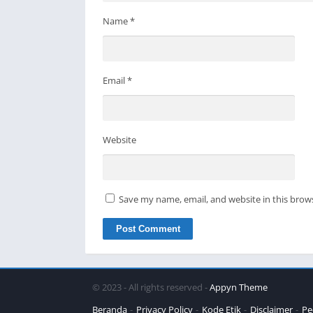
Name
*
Email
*
Website
Save my name, email, and website in this brow
© 2023 - All rights reserved -
Appyn Theme
Beranda
Privacy Policy
Kode Etik
Disclaimer
Pe