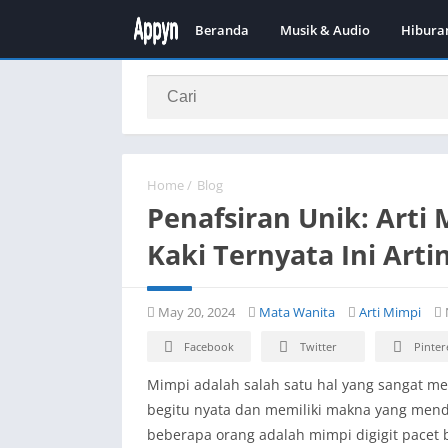
Beranda
Musik & Audio
Hibura
Home
/
Blog
Penafsiran Unik: Arti 
Kaki Ternyata Ini Art
May 20, 2024
Mata Wanita
Arti Mimpi
Facebook
Twitter
Pinter
Mimpi adalah salah satu hal yang sangat me
begitu nyata dan memiliki makna yang mend
beberapa orang adalah mimpi digigit pacet 