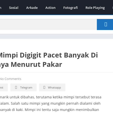
n
Sosial
Arkade
Action
Fotografi
Role Playing
Mimpi Digigit Pacet Banyak Di
inya Menurut Pakar
No Comments
est
Telegram
Whatsapp
narik untuk dibahas, terutama ketika mimpi tersebut terasa
alam. Salah satu mimpi yang mungkin pernah dialami oleh
banyak di kaki. Mimpi ini tentu saja mungkin menimbulkan