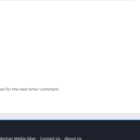
ser for the next time I comment.
doman Media Siber
Contact Us
About Us