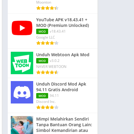
Moonton
YouTube APK v18.43.41 +
MOD (Premium Unlocked)
v18.43.41
MOD
Google LLC
Unduh Webtoon Apk Mod
v3.0.2
MOD
NAVER WEBTOON
Unduh Discord Mod Apk
94.11 Gratis Android
94.11
MOD
Discord Inc.
Mimpi Melahirkan Sendiri
Tanpa Bantuan Orang Lain:
Simbol Kemandirian atau