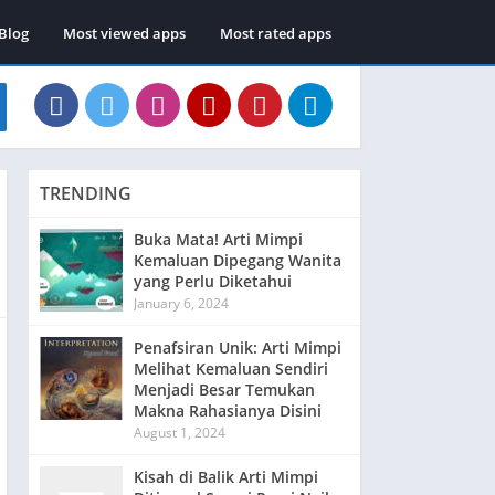
Blog
Most viewed apps
Most rated apps
TRENDING
Buka Mata! Arti Mimpi
Kemaluan Dipegang Wanita
yang Perlu Diketahui
January 6, 2024
Penafsiran Unik: Arti Mimpi
Melihat Kemaluan Sendiri
Menjadi Besar Temukan
Makna Rahasianya Disini
August 1, 2024
Kisah di Balik Arti Mimpi