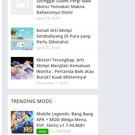
Ditinggal Suami Pergi Naik
Motor Temukan Makna
Rahasianya Disini
April 19, 2024
Kenali Arti Mimpi
Sembahyang Di Pura yang
Perlu Diketahui
April 20, 2024
Misteri Terungkap: Arti
Mimpi Menjilati Kemaluan
Wanita : Pertanda Baik atau
Buruk? Kuak Misterinya!
December 1, 2024
TRENDING MODS
Mobile Legends: Bang Bang
APK + MOD (Mega Menu,
ESP, Skins) v1.7.94.8681
v1.7.94.8681
MOD