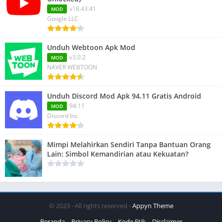
v18.43.41
MOD
Google LLC
Unduh Webtoon Apk Mod
v3.0.2
MOD
NAVER WEBTOON
Unduh Discord Mod Apk 94.11 Gratis Android
94.11
MOD
Discord Inc.
Mimpi Melahirkan Sendiri Tanpa Bantuan Orang
Lain: Simbol Kemandirian atau Kekuatan?
© 2023 - All rights reserved -
Appyn Theme
Beranda
Privacy Policy
Kode Etik
Disclaimer