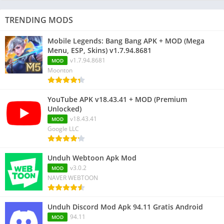
TRENDING MODS
Mobile Legends: Bang Bang APK + MOD (Mega
Menu, ESP, Skins) v1.7.94.8681
v1.7.94.8681
MOD
Moonton
YouTube APK v18.43.41 + MOD (Premium
Unlocked)
v18.43.41
MOD
Google LLC
Unduh Webtoon Apk Mod
v3.0.2
MOD
NAVER WEBTOON
Unduh Discord Mod Apk 94.11 Gratis Android
94.11
MOD