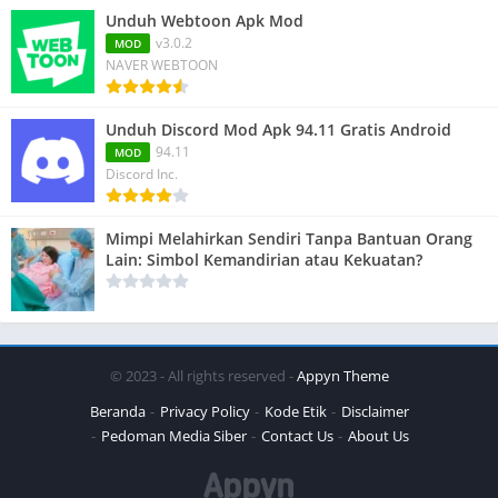
Unduh Webtoon Apk Mod
v3.0.2
MOD
NAVER WEBTOON
Unduh Discord Mod Apk 94.11 Gratis Android
94.11
MOD
Discord Inc.
Mimpi Melahirkan Sendiri Tanpa Bantuan Orang
Lain: Simbol Kemandirian atau Kekuatan?
© 2023 - All rights reserved -
Appyn Theme
Beranda
Privacy Policy
Kode Etik
Disclaimer
Pedoman Media Siber
Contact Us
About Us