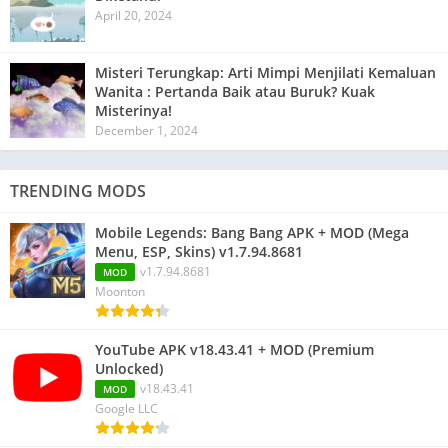
April 20, 2024
Misteri Terungkap: Arti Mimpi Menjilati Kemaluan
Wanita : Pertanda Baik atau Buruk? Kuak
Misterinya!
December 1, 2024
TRENDING MODS
Mobile Legends: Bang Bang APK + MOD (Mega
Menu, ESP, Skins) v1.7.94.8681
v1.7.94.8681
MOD
Moonton
YouTube APK v18.43.41 + MOD (Premium
Unlocked)
v18.43.41
MOD
Google LLC