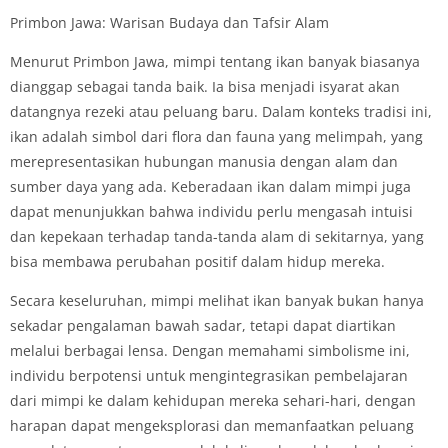
Primbon Jawa: Warisan Budaya dan Tafsir Alam
Menurut Primbon Jawa, mimpi tentang ikan banyak biasanya
dianggap sebagai tanda baik. Ia bisa menjadi isyarat akan
datangnya rezeki atau peluang baru. Dalam konteks tradisi ini,
ikan adalah simbol dari flora dan fauna yang melimpah, yang
merepresentasikan hubungan manusia dengan alam dan
sumber daya yang ada. Keberadaan ikan dalam mimpi juga
dapat menunjukkan bahwa individu perlu mengasah intuisi
dan kepekaan terhadap tanda-tanda alam di sekitarnya, yang
bisa membawa perubahan positif dalam hidup mereka.
Secara keseluruhan, mimpi melihat ikan banyak bukan hanya
sekadar pengalaman bawah sadar, tetapi dapat diartikan
melalui berbagai lensa. Dengan memahami simbolisme ini,
individu berpotensi untuk mengintegrasikan pembelajaran
dari mimpi ke dalam kehidupan mereka sehari-hari, dengan
harapan dapat mengeksplorasi dan memanfaatkan peluang