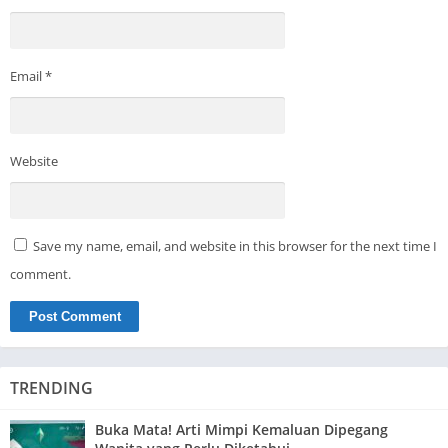
Email
*
Website
Save my name, email, and website in this browser for the next time I
comment.
TRENDING
Buka Mata! Arti Mimpi Kemaluan Dipegang