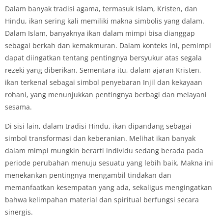
Dalam banyak tradisi agama, termasuk Islam, Kristen, dan
Hindu, ikan sering kali memiliki makna simbolis yang dalam.
Dalam Islam, banyaknya ikan dalam mimpi bisa dianggap
sebagai berkah dan kemakmuran. Dalam konteks ini, pemimpi
dapat diingatkan tentang pentingnya bersyukur atas segala
rezeki yang diberikan. Sementara itu, dalam ajaran Kristen,
ikan terkenal sebagai simbol penyebaran Injil dan kekayaan
rohani, yang menunjukkan pentingnya berbagi dan melayani
sesama.
Di sisi lain, dalam tradisi Hindu, ikan dipandang sebagai
simbol transformasi dan keberanian. Melihat ikan banyak
dalam mimpi mungkin berarti individu sedang berada pada
periode perubahan menuju sesuatu yang lebih baik. Makna ini
menekankan pentingnya mengambil tindakan dan
memanfaatkan kesempatan yang ada, sekaligus mengingatkan
bahwa kelimpahan material dan spiritual berfungsi secara
sinergis.