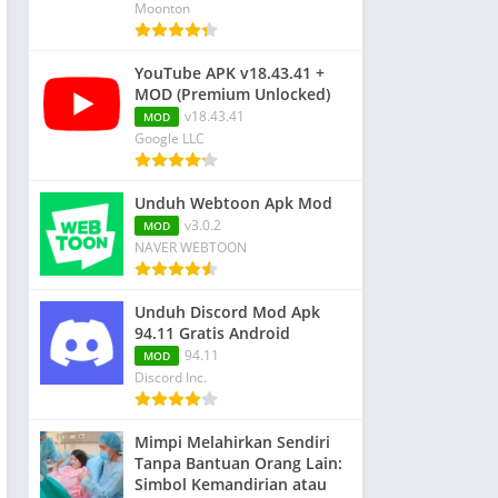
Moonton
YouTube APK v18.43.41 +
MOD (Premium Unlocked)
v18.43.41
MOD
Google LLC
Unduh Webtoon Apk Mod
v3.0.2
MOD
NAVER WEBTOON
Unduh Discord Mod Apk
94.11 Gratis Android
94.11
MOD
Discord Inc.
Mimpi Melahirkan Sendiri
Tanpa Bantuan Orang Lain:
Simbol Kemandirian atau