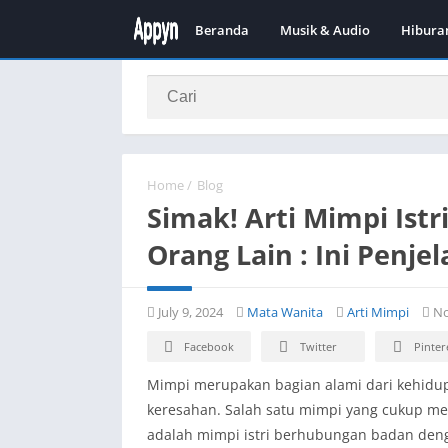
Beranda
Musik & Audio
Hibura
Home
/
Blog
Simak! Arti Mimpi Is
Orang Lain : Ini Penje
July 9, 2024
Mata Wanita
Arti Mimpi
No
Facebook
Twitter
Pinter
Mimpi merupakan bagian alami dari kehidu
keresahan. Salah satu mimpi yang cukup m
adalah mimpi istri berhubungan badan dengan