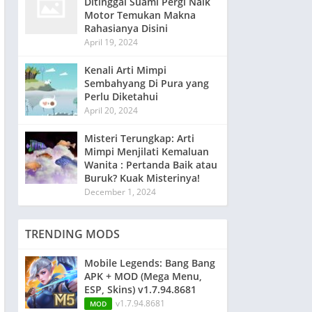
Ditinggal Suami Pergi Naik
Motor Temukan Makna
Rahasianya Disini
April 19, 2024
Kenali Arti Mimpi
Sembahyang Di Pura yang
Perlu Diketahui
April 20, 2024
Misteri Terungkap: Arti
Mimpi Menjilati Kemaluan
Wanita : Pertanda Baik atau
Buruk? Kuak Misterinya!
December 1, 2024
TRENDING MODS
Mobile Legends: Bang Bang
APK + MOD (Mega Menu,
ESP, Skins) v1.7.94.8681
v1.7.94.8681
MOD