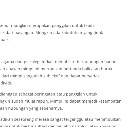
rsebut mungkin merupakan panggilan untuk lebih
ik dari pasangan. Mungkin ada kebutuhan yang tidak
baiki.
 agama dan psikologi terkait mimpi istri berhubungan badan
lah apakah mimpi ini merupakan pertanda baik atau buruk.
ari mimpi sangatlah subjektif dan dapat bervariasi
dividu.
dianggap sebagai peringatan atau panggilan untuk
ngkin sudah mulai rapuh. Mimpi ini dapat menjadi kesempatan
adaan hubungan yang sebenarnya.
njadikan seseorang merasa sangat terganggu atau menimbulkan
hnya untuk berkonsultasi dengan ahli psikologi atau konselor