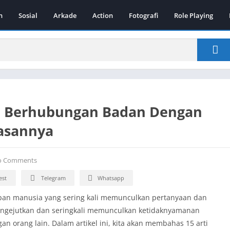
n
Sosial
Arkade
Action
Fotografi
Role Playing
tri Berhubungan Badan Dengan
lasannya
 Comments
est
Telegram
Whatsapp
pan manusia yang sering kali memunculkan pertanyaan dan
engejutkan dan seringkali memunculkan ketidaknyamanan
 orang lain. Dalam artikel ini, kita akan membahas 15 arti