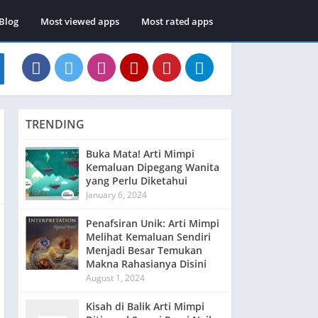
Blog
Most viewed apps
Most rated apps
TRENDING
Buka Mata! Arti Mimpi
Kemaluan Dipegang Wanita
yang Perlu Diketahui
January 6, 2024
Penafsiran Unik: Arti Mimpi
Melihat Kemaluan Sendiri
Menjadi Besar Temukan
Makna Rahasianya Disini
August 1, 2024
Kisah di Balik Arti Mimpi