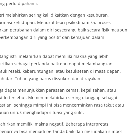
ng perlu dipahami.
tri melahirkan sering kali dikaitkan dengan kesuburan,
masi kehidupan. Menurut teori psikodinamika, proses
an perubahan dalam diri seseorang, baik secara fisik maupun
i perkembangan diri yang positif dan kemajuan dalam
ntang istri melahirkan dapat memiliki makna yang lebih
iartikan sebagai pertanda baik dan dapat melambangkan
ntuk rezeki, keberuntungan, atau kesuksesan di masa depan.
rah dari Tuhan yang harus disyukuri dan dirayakan.
juga dapat menunjukkan perasaan cemas, kegelisahan, atau
ividu tersebut. Momen melahirkan sering dianggap sebagai
tian, sehingga mimpi ini bisa mencerminkan rasa takut atau
an untuk menghadapi situasi yang sulit.
ahirkan memiliki makna negatif. Beberapa interpretasi
benarnya bisa menjadi pertanda baik dan merupakan simbol