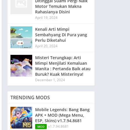
Ditinggal Suami Pergi Naik
Motor Temukan Makna
Rahasianya Disini
April 19, 2024
Kenali Arti Mimpi
Sembahyang Di Pura yang
Perlu Diketahui
April 20, 2024
Misteri Terungkap: Arti
Mimpi Menjilati Kemaluan
Wanita : Pertanda Baik atau
Buruk? Kuak Misterinya!
December 1, 2024
TRENDING MODS
Mobile Legends: Bang Bang
APK + MOD (Mega Menu,
ESP, Skins) v1.7.94.8681
v1.7.94.8681
MOD