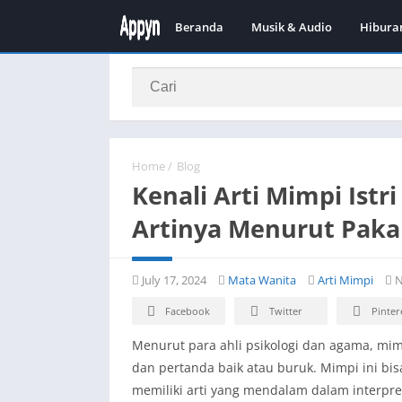
Beranda
Musik & Audio
Hibura
Home
/
Blog
Kenali Arti Mimpi Istr
Artinya Menurut Paka
July 17, 2024
Mata Wanita
Arti Mimpi
N
Facebook
Twitter
Pinter
Menurut para ahli psikologi dan agama, mim
dan pertanda baik atau buruk. Mimpi ini 
memiliki arti yang mendalam dalam interpretas