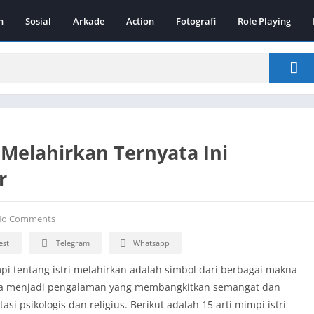
n
Sosial
Arkade
Action
Fotografi
Role Playing
i Melahirkan Ternyata Ini
r
o Comments
est
Telegram
Whatsapp
pi tentang istri melahirkan adalah simbol dari berbagai makna
bisa menjadi pengalaman yang membangkitkan semangat dan
i psikologis dan religius. Berikut adalah 15 arti mimpi istri