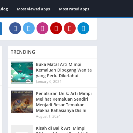
Blog
Most viewed apps
Most rated apps
TRENDING
Buka Mata! Arti Mimpi
Kemaluan Dipegang Wanita
yang Perlu Diketahui
January 6, 2024
Penafsiran Unik: Arti Mimpi
Melihat Kemaluan Sendiri
Menjadi Besar Temukan
Makna Rahasianya Disini
August 1, 2024
Kisah di Balik Arti Mimpi