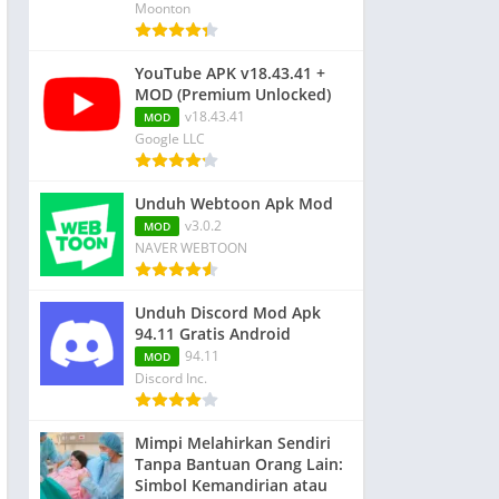
Moonton
YouTube APK v18.43.41 +
MOD (Premium Unlocked)
v18.43.41
MOD
Google LLC
Unduh Webtoon Apk Mod
v3.0.2
MOD
NAVER WEBTOON
Unduh Discord Mod Apk
94.11 Gratis Android
94.11
MOD
Discord Inc.
Mimpi Melahirkan Sendiri
Tanpa Bantuan Orang Lain:
Simbol Kemandirian atau