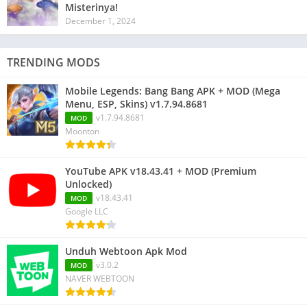
Misterinya!
December 1, 2024
TRENDING MODS
Mobile Legends: Bang Bang APK + MOD (Mega
Menu, ESP, Skins) v1.7.94.8681
v1.7.94.8681
MOD
Moonton
YouTube APK v18.43.41 + MOD (Premium
Unlocked)
v18.43.41
MOD
Google LLC
Unduh Webtoon Apk Mod
v3.0.2
MOD
NAVER WEBTOON