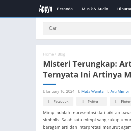
Beranda
Musik & Audio
Hibura
Home
/
Blog
Misteri Terungkap: Ar
Ternyata Ini Artinya 
January 16, 2024
Mata Wanita
Arti Mimpi
Facebook
Twitter
Pinter
Mimpi adalah representasi dari pikiran baw
simbolis. Salah satu mimpi yang cukup umum
beragam arti dan interpretasi menurut agama