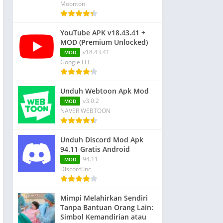
Moonton
YouTube APK v18.43.41 +
MOD (Premium Unlocked)
v18.43.41
MOD
Google LLC
Unduh Webtoon Apk Mod
v3.0.2
MOD
NAVER WEBTOON
Unduh Discord Mod Apk
94.11 Gratis Android
94.11
MOD
Discord Inc.
Mimpi Melahirkan Sendiri
Tanpa Bantuan Orang Lain:
Simbol Kemandirian atau