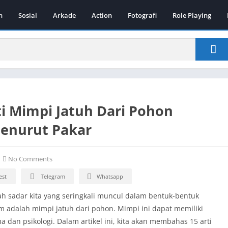
n
Sosial
Arkade
Action
Fotografi
Role Playing
ti Mimpi Jatuh Dari Pohon
Menurut Pakar
No Comments
est
Telegram
Whatsapp
ah sadar kita yang seringkali muncul dalam bentuk-bentuk
 adalah mimpi jatuh dari pohon. Mimpi ini dapat memiliki
 dan psikologi. Dalam artikel ini, kita akan membahas 15 arti