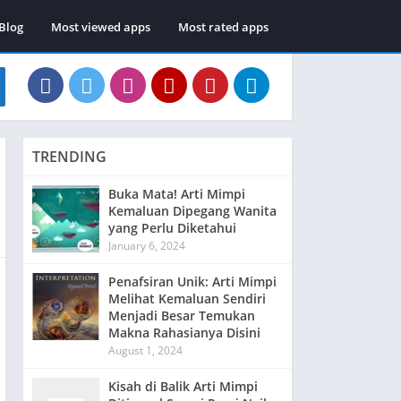
Blog
Most viewed apps
Most rated apps
TRENDING
Buka Mata! Arti Mimpi
Kemaluan Dipegang Wanita
yang Perlu Diketahui
January 6, 2024
Penafsiran Unik: Arti Mimpi
Melihat Kemaluan Sendiri
Menjadi Besar Temukan
Makna Rahasianya Disini
August 1, 2024
Kisah di Balik Arti Mimpi