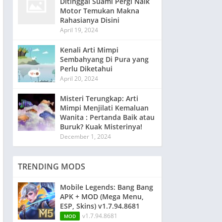
Ditinggal Suami Pergi Naik
Motor Temukan Makna
Rahasianya Disini
April 19, 2024
Kenali Arti Mimpi
Sembahyang Di Pura yang
Perlu Diketahui
April 20, 2024
Misteri Terungkap: Arti
Mimpi Menjilati Kemaluan
Wanita : Pertanda Baik atau
Buruk? Kuak Misterinya!
December 1, 2024
TRENDING MODS
Mobile Legends: Bang Bang
APK + MOD (Mega Menu,
ESP, Skins) v1.7.94.8681
v1.7.94.8681
MOD