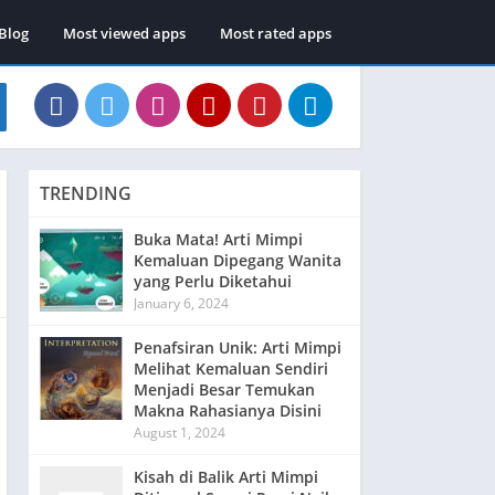
Blog
Most viewed apps
Most rated apps
TRENDING
Buka Mata! Arti Mimpi
Kemaluan Dipegang Wanita
yang Perlu Diketahui
January 6, 2024
Penafsiran Unik: Arti Mimpi
Melihat Kemaluan Sendiri
Menjadi Besar Temukan
Makna Rahasianya Disini
August 1, 2024
Kisah di Balik Arti Mimpi