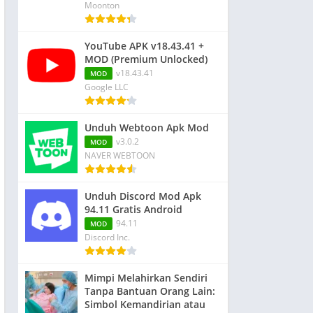
Moonton
YouTube APK v18.43.41 +
MOD (Premium Unlocked)
v18.43.41
MOD
Google LLC
Unduh Webtoon Apk Mod
v3.0.2
MOD
NAVER WEBTOON
Unduh Discord Mod Apk
94.11 Gratis Android
94.11
MOD
Discord Inc.
Mimpi Melahirkan Sendiri
Tanpa Bantuan Orang Lain:
Simbol Kemandirian atau