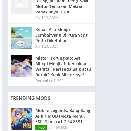
Ditinggal Suami Pergi Naik
Motor Temukan Makna
Rahasianya Disini
April 19, 2024
Kenali Arti Mimpi
Sembahyang Di Pura yang
Perlu Diketahui
April 20, 2024
Misteri Terungkap: Arti
Mimpi Menjilati Kemaluan
Wanita : Pertanda Baik atau
Buruk? Kuak Misterinya!
December 1, 2024
TRENDING MODS
Mobile Legends: Bang Bang
APK + MOD (Mega Menu,
ESP, Skins) v1.7.94.8681
v1.7.94.8681
MOD