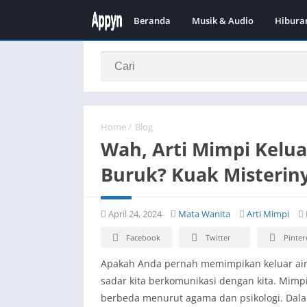
Beranda
Musik & Audio
Hibura
Home
/
Blog
Wah, Arti Mimpi Keluar
Buruk? Kuak Misterin
April 24, 2024
Mata Wanita
Arti Mimpi
Facebook
Twitter
Pinter
Apakah Anda pernah memimpikan keluar air 
sadar kita berkomunikasi dengan kita. Mimpi 
berbeda menurut agama dan psikologi. Dalam a