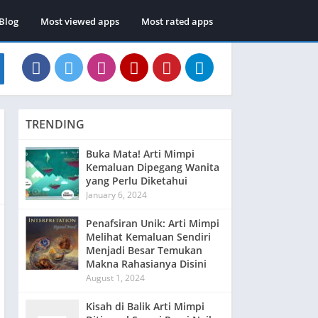
Blog
Most viewed apps
Most rated apps
TRENDING
Buka Mata! Arti Mimpi
Kemaluan Dipegang Wanita
yang Perlu Diketahui
January 6, 2024
Penafsiran Unik: Arti Mimpi
Melihat Kemaluan Sendiri
Menjadi Besar Temukan
Makna Rahasianya Disini
August 1, 2024
Kisah di Balik Arti Mimpi