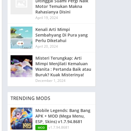
Ditinggal Suami Pergi Naik
Motor Temukan Makna
Rahasianya Disini
April 19, 2024
Kenali Arti Mimpi
Sembahyang Di Pura yang
Perlu Diketahui
April 20, 2024
Misteri Terungkap: Arti
Mimpi Menjilati Kemaluan
Wanita : Pertanda Baik atau
Buruk? Kuak Misterinya!
December 1, 2024
TRENDING MODS
Mobile Legends: Bang Bang
APK + MOD (Mega Menu,
ESP, Skins) v1.7.94.8681
v1.7.94.8681
MOD