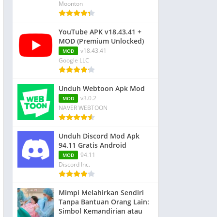
Moonton
YouTube APK v18.43.41 +
MOD (Premium Unlocked)
v18.43.41
MOD
Google LLC
Unduh Webtoon Apk Mod
v3.0.2
MOD
NAVER WEBTOON
Unduh Discord Mod Apk
94.11 Gratis Android
94.11
MOD
Discord Inc.
Mimpi Melahirkan Sendiri
Tanpa Bantuan Orang Lain:
Simbol Kemandirian atau