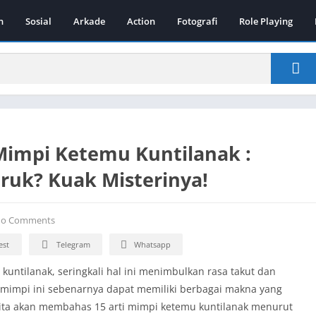
n
Sosial
Arkade
Action
Fotografi
Role Playing
 Mimpi Ketemu Kuntilanak :
ruk? Kuak Misterinya!
o Comments
est
Telegram
Whatsapp
untilanak, seringkali hal ini menimbulkan rasa takut dan
mimpi ini sebenarnya dapat memiliki berbagai makna yang
, kita akan membahas 15 arti mimpi ketemu kuntilanak menurut