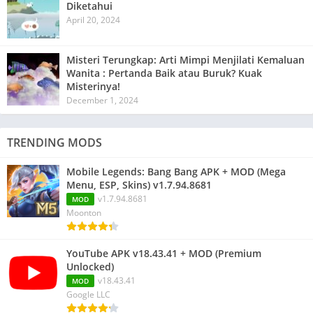
Diketahui
April 20, 2024
Misteri Terungkap: Arti Mimpi Menjilati Kemaluan
Wanita : Pertanda Baik atau Buruk? Kuak
Misterinya!
December 1, 2024
TRENDING MODS
Mobile Legends: Bang Bang APK + MOD (Mega
Menu, ESP, Skins) v1.7.94.8681
v1.7.94.8681
MOD
Moonton
YouTube APK v18.43.41 + MOD (Premium
Unlocked)
v18.43.41
MOD
Google LLC