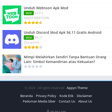
Unduh Webtoon Apk Mod
v3.0.2
MOD
NAVER WEBTOON
Unduh Discord Mod Apk 94.11 Gratis Android
94.11
MOD
Discord Inc.
Mimpi Melahirkan Sendiri Tanpa Bantuan Orang
Lain: Simbol Kemandirian atau Kekuatan?
© 2023 - All rights reserved -
Appyn Theme
Beranda
Privacy Policy
Kode Etik
Disclaimer
Pedoman Media Siber
Contact Us
About Us