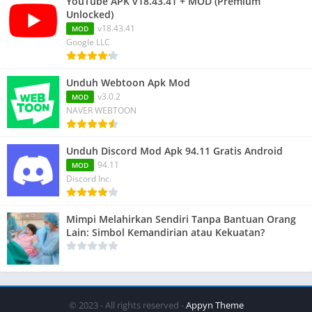
YouTube APK v18.43.41 + MOD (Premium
Unlocked)
v18.43.41
MOD
Google LLC
Unduh Webtoon Apk Mod
v3.0.2
MOD
NAVER WEBTOON
Unduh Discord Mod Apk 94.11 Gratis Android
94.11
MOD
Discord Inc.
Mimpi Melahirkan Sendiri Tanpa Bantuan Orang
Lain: Simbol Kemandirian atau Kekuatan?
© 2023 - All rights reserved -
Appyn Theme