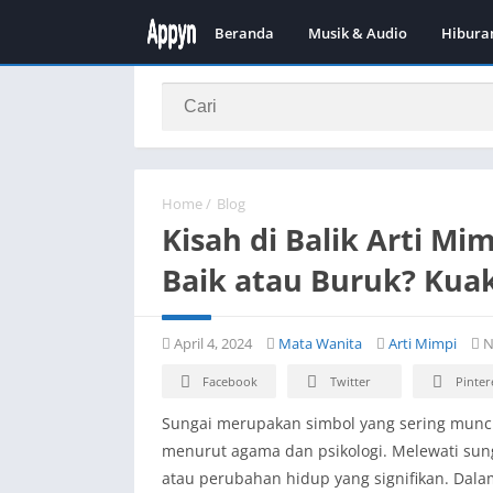
Beranda
Musik & Audio
Hibura
Home
/
Blog
Kisah di Balik Arti Mi
Baik atau Buruk? Kuak
April 4, 2024
Mata Wanita
Arti Mimpi
N
Facebook
Twitter
Pinter
Sungai merupakan simbol yang sering muncu
menurut agama dan psikologi. Melewati sung
atau perubahan hidup yang signifikan. Dalam 