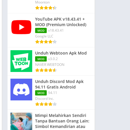
Moonton
YouTube APK v18.43.41 +
MOD (Premium Unlocked)
v18.43.41
MOD
Google LLC
Unduh Webtoon Apk Mod
v3.0.2
MOD
NAVER WEBTOON
Unduh Discord Mod Apk
94.11 Gratis Android
94.11
MOD
Discord Inc.
Mimpi Melahirkan Sendiri
Tanpa Bantuan Orang Lain:
Simbol Kemandirian atau