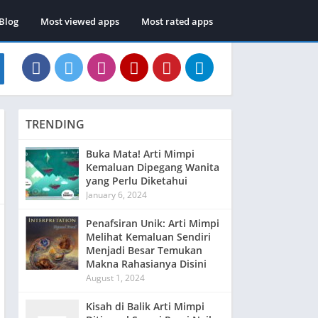
Blog
Most viewed apps
Most rated apps
TRENDING
Buka Mata! Arti Mimpi
Kemaluan Dipegang Wanita
yang Perlu Diketahui
January 6, 2024
Penafsiran Unik: Arti Mimpi
Melihat Kemaluan Sendiri
Menjadi Besar Temukan
Makna Rahasianya Disini
August 1, 2024
Kisah di Balik Arti Mimpi