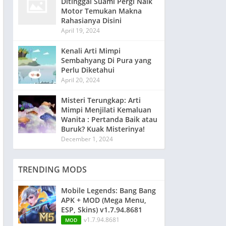
Ditinggal Suami Pergi Naik
Motor Temukan Makna
Rahasianya Disini
April 19, 2024
Kenali Arti Mimpi
Sembahyang Di Pura yang
Perlu Diketahui
April 20, 2024
Misteri Terungkap: Arti
Mimpi Menjilati Kemaluan
Wanita : Pertanda Baik atau
Buruk? Kuak Misterinya!
December 1, 2024
TRENDING MODS
Mobile Legends: Bang Bang
APK + MOD (Mega Menu,
ESP, Skins) v1.7.94.8681
v1.7.94.8681
MOD