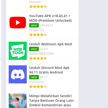
Moonton
YouTube APK v18.43.41 +
MOD (Premium Unlocked)
v18.43.41
MOD
Google LLC
Unduh Webtoon Apk Mod
v3.0.2
MOD
NAVER WEBTOON
Unduh Discord Mod Apk
94.11 Gratis Android
94.11
MOD
Discord Inc.
Mimpi Melahirkan Sendiri
Tanpa Bantuan Orang Lain:
Simbol Kemandirian atau