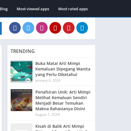
Blog
Most viewed apps
Most rated apps
TRENDING
Buka Mata! Arti Mimpi
Kemaluan Dipegang Wanita
yang Perlu Diketahui
January 6, 2024
Penafsiran Unik: Arti Mimpi
Melihat Kemaluan Sendiri
Menjadi Besar Temukan
Makna Rahasianya Disini
August 1, 2024
Kisah di Balik Arti Mimpi