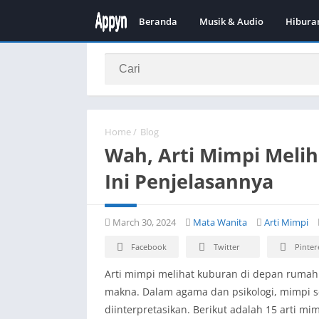
Beranda
Musik & Audio
Hibura
Home
/
Blog
Wah, Arti Mimpi Meli
Ini Penjelasannya
March 30, 2024
Mata Wanita
Arti Mimpi
Facebook
Twitter
Pinter
Arti mimpi melihat kuburan di depan ruma
makna. Dalam agama dan psikologi, mimpi s
diinterpretasikan. Berikut adalah 15 arti 