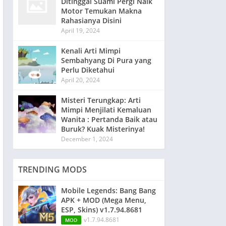
Ditinggal Suami Pergi Naik
Motor Temukan Makna
Rahasianya Disini
April 19, 2024
Kenali Arti Mimpi
Sembahyang Di Pura yang
Perlu Diketahui
April 20, 2024
Misteri Terungkap: Arti
Mimpi Menjilati Kemaluan
Wanita : Pertanda Baik atau
Buruk? Kuak Misterinya!
December 1, 2024
TRENDING MODS
Mobile Legends: Bang Bang
APK + MOD (Mega Menu,
ESP, Skins) v1.7.94.8681
v1.7.94.8681
MOD