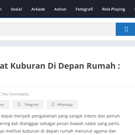
n
Sosial
Arkade
Action
Fotografi
Role Playing
hat Kuburan Di Depan Rumah :
No Comments
est
Telegram
Whatsapp
h dapat menjadi pengalaman yang sangat intens dan penuh
ering kali dianggap sebagai pesan bawah sadar yang perlu
mimpi melihat kuburan di depan rumah menurut agama dan