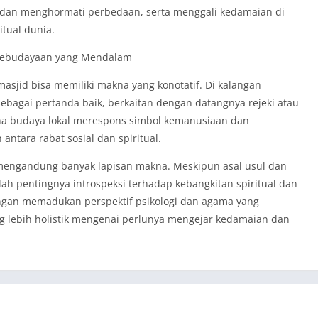
an menghormati perbedaan, serta menggali kedamaian di
itual dunia.
 Kebudayaan yang Mendalam
asjid bisa memiliki makna yang konotatif. Di kalangan
sebagai pertanda baik, berkaitan dengan datangnya rejeki atau
na budaya lokal merespons simbol kemanusiaan dan
ntara rabat sosial dan spiritual.
 mengandung banyak lapisan makna. Meskipun asal usul dan
alah pentingnya introspeksi terhadap kebangkitan spiritual dan
ngan memadukan perspektif psikologi dan agama yang
 lebih holistik mengenai perlunya mengejar kedamaian dan