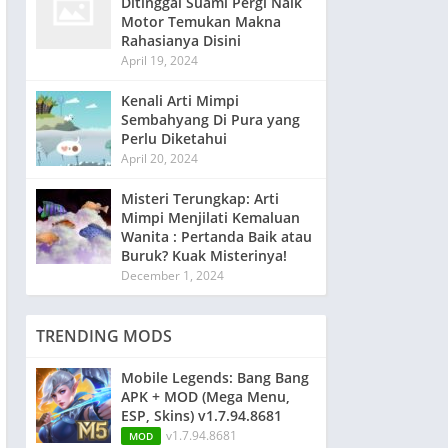
Ditinggal Suami Pergi Naik
Motor Temukan Makna
Rahasianya Disini
April 19, 2024
Kenali Arti Mimpi
Sembahyang Di Pura yang
Perlu Diketahui
April 20, 2024
Misteri Terungkap: Arti
Mimpi Menjilati Kemaluan
Wanita : Pertanda Baik atau
Buruk? Kuak Misterinya!
December 1, 2024
TRENDING MODS
Mobile Legends: Bang Bang
APK + MOD (Mega Menu,
ESP, Skins) v1.7.94.8681
v1.7.94.8681
MOD