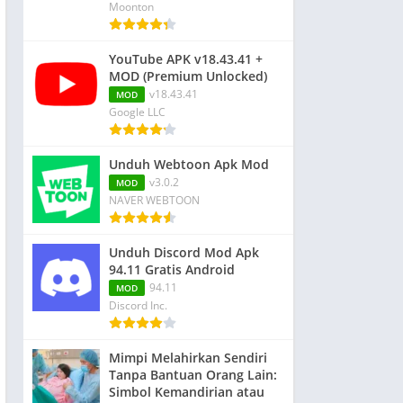
Moonton
YouTube APK v18.43.41 +
MOD (Premium Unlocked)
v18.43.41
MOD
Google LLC
Unduh Webtoon Apk Mod
v3.0.2
MOD
NAVER WEBTOON
Unduh Discord Mod Apk
94.11 Gratis Android
94.11
MOD
Discord Inc.
Mimpi Melahirkan Sendiri
Tanpa Bantuan Orang Lain:
Simbol Kemandirian atau