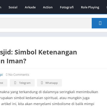
n
Sosial
Arkade
Action
Fotografi
Role Playing
sjid: Simbol Ketenangan
lan Iman?
pi
No Comments
est
Telegram
Whatsapp
 makna yang terkandung di dalamnya seringkali menimbulkan
erupakan simbol kedamaian spiritual, atau mungkin juga
tikel ini, kita akan menyelami simbolisme di balik mimpi