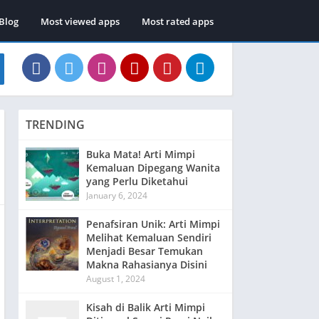
Blog
Most viewed apps
Most rated apps
TRENDING
Buka Mata! Arti Mimpi
Kemaluan Dipegang Wanita
yang Perlu Diketahui
January 6, 2024
Penafsiran Unik: Arti Mimpi
Melihat Kemaluan Sendiri
Menjadi Besar Temukan
Makna Rahasianya Disini
August 1, 2024
Kisah di Balik Arti Mimpi