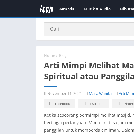
Beranda
Musik & Audio
Hibura
Home
/
Blog
Arti Mimpi Melihat Ma
Spiritual atau Panggi
November 11, 2024
Mata Wanita
Arti Mim
Facebook
Twitter
Pinter
Ketika seseorang bermimpi melihat masjid,
berbagai pertanyaan. Mimpi ini bisa jadi m
panggilan untuk memperdalam iman. Dalam ar