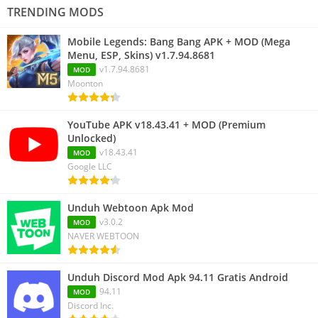
TRENDING MODS
Mobile Legends: Bang Bang APK + MOD (Mega
Menu, ESP, Skins) v1.7.94.8681
v1.7.94.8681
MOD
Moonton
YouTube APK v18.43.41 + MOD (Premium
Unlocked)
v18.43.41
MOD
Google LLC
Unduh Webtoon Apk Mod
v3.0.2
MOD
NAVER WEBTOON
Unduh Discord Mod Apk 94.11 Gratis Android
94.11
MOD
Discord Inc.