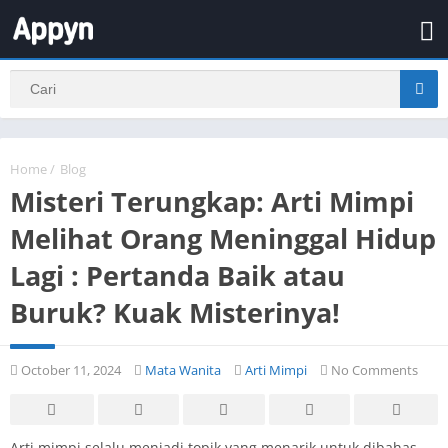
Home
/
Blog
Misteri Terungkap: Arti Mimpi
Melihat Orang Meninggal Hidup
Lagi : Pertanda Baik atau
Buruk? Kuak Misterinya!
October 11, 2024
Mata Wanita
Arti Mimpi
No Comments
Arti mimpi selalu menjadi topik yang menarik untuk dibahas,