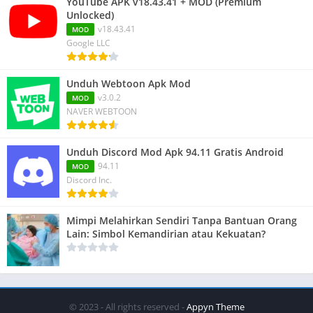
YouTube APK v18.43.41 + MOD (Premium
Unlocked)
v18.43.41
MOD
Google LLC
Unduh Webtoon Apk Mod
v3.0.2
MOD
NAVER WEBTOON
Unduh Discord Mod Apk 94.11 Gratis Android
94.11
MOD
Discord Inc.
Mimpi Melahirkan Sendiri Tanpa Bantuan Orang
Lain: Simbol Kemandirian atau Kekuatan?
© 2023 - All rights reserved -
Appyn Theme