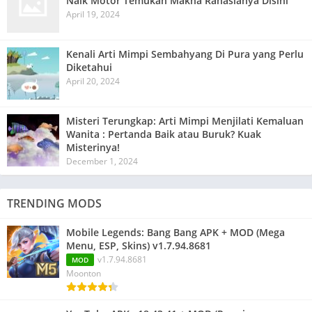
Naik Motor Temukan Makna Rahasianya Disini
April 19, 2024
Kenali Arti Mimpi Sembahyang Di Pura yang Perlu
Diketahui
April 20, 2024
Misteri Terungkap: Arti Mimpi Menjilati Kemaluan
Wanita : Pertanda Baik atau Buruk? Kuak
Misterinya!
December 1, 2024
TRENDING MODS
Mobile Legends: Bang Bang APK + MOD (Mega
Menu, ESP, Skins) v1.7.94.8681
v1.7.94.8681
MOD
Moonton