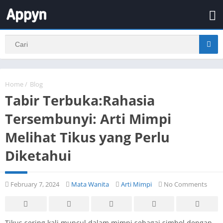
Home
/
Blog
Tabir Terbuka:Rahasia
Tersembunyi: Arti Mimpi
Melihat Tikus yang Perlu
Diketahui
February 7, 2024
Mata Wanita
Arti Mimpi
No Comments
Tikus sering kali muncul dalam mimpi sebagai simbol dengan