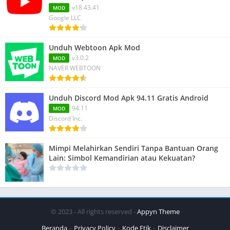
v18.43.41
MOD
Google LLC
Unduh Webtoon Apk Mod
v3.0.2
MOD
NAVER WEBTOON
Unduh Discord Mod Apk 94.11 Gratis Android
94.11
MOD
Discord Inc.
Mimpi Melahirkan Sendiri Tanpa Bantuan Orang
Lain: Simbol Kemandirian atau Kekuatan?
© 2023 - All rights reserved -
Appyn Theme
Beranda
Privacy Policy
Kode Etik
Disclaimer