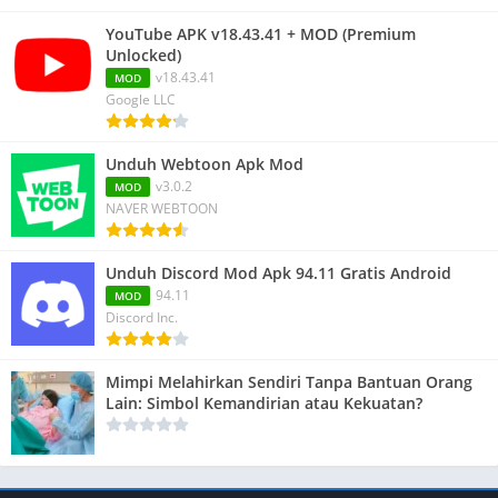
YouTube APK v18.43.41 + MOD (Premium
Unlocked)
v18.43.41
MOD
Google LLC
Unduh Webtoon Apk Mod
v3.0.2
MOD
NAVER WEBTOON
Unduh Discord Mod Apk 94.11 Gratis Android
94.11
MOD
Discord Inc.
Mimpi Melahirkan Sendiri Tanpa Bantuan Orang
Lain: Simbol Kemandirian atau Kekuatan?