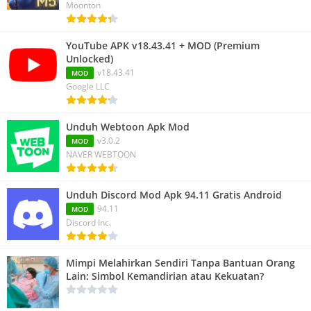
Moonton
YouTube APK v18.43.41 + MOD (Premium
Unlocked)
v18.43.41
MOD
Google LLC
Unduh Webtoon Apk Mod
v3.0.2
MOD
NAVER WEBTOON
Unduh Discord Mod Apk 94.11 Gratis Android
94.11
MOD
Discord Inc.
Mimpi Melahirkan Sendiri Tanpa Bantuan Orang
Lain: Simbol Kemandirian atau Kekuatan?