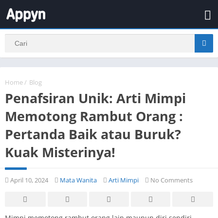
Home
/
Blog
Penafsiran Unik: Arti Mimpi
Memotong Rambut Orang :
Pertanda Baik atau Buruk?
Kuak Misterinya!
April 10, 2024
Mata Wanita
Arti Mimpi
No Comments
Mimpi memotong rambut orang lain maupun diri sendiri