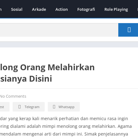
n
Sosial
Arkade
Action
Fotografi
Role Playing
long Orang Melahirkan
ianya Disini
No Comments
est
Telegram
Whatsapp
r yang kerap kali menarik perhatian dan memicu rasa ingin
sering dialami adalah mimpi menolong orang melahirkan. Agama
 mendalam mengenai arti dari mimpi ini. Simak penjelasannya