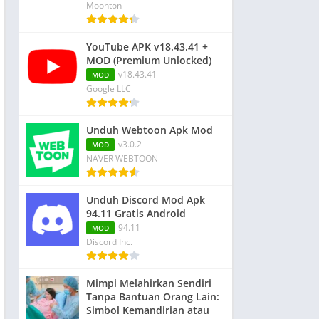
Moonton
YouTube APK v18.43.41 +
MOD (Premium Unlocked)
v18.43.41
MOD
Google LLC
Unduh Webtoon Apk Mod
v3.0.2
MOD
NAVER WEBTOON
Unduh Discord Mod Apk
94.11 Gratis Android
94.11
MOD
Discord Inc.
Mimpi Melahirkan Sendiri
Tanpa Bantuan Orang Lain:
Simbol Kemandirian atau