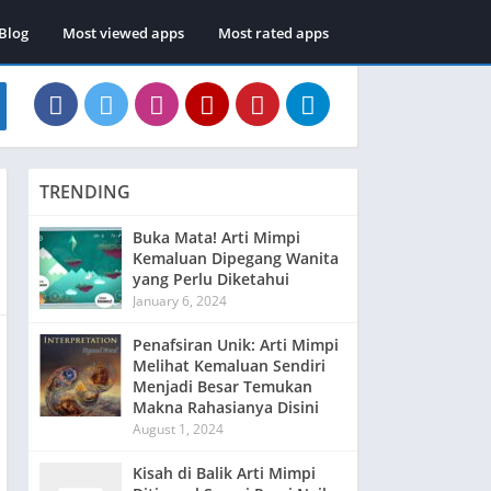
Blog
Most viewed apps
Most rated apps
TRENDING
Buka Mata! Arti Mimpi
Kemaluan Dipegang Wanita
yang Perlu Diketahui
January 6, 2024
Penafsiran Unik: Arti Mimpi
Melihat Kemaluan Sendiri
Menjadi Besar Temukan
Makna Rahasianya Disini
August 1, 2024
Kisah di Balik Arti Mimpi