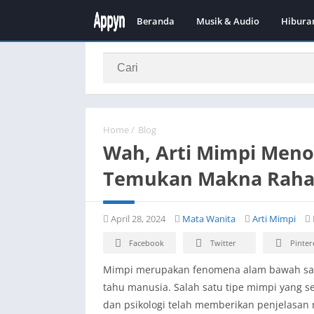
Beranda
Musik & Audio
Hibura
Home
/
Blog
Wah, Arti Mimpi Meno
Temukan Makna Rahas
April 28, 2024
Mata Wanita
Arti Mimpi
Facebook
Twitter
Pinter
Mimpi merupakan fenomena alam bawah sada
tahu manusia. Salah satu tipe mimpi yang 
dan psikologi telah memberikan penjelasan