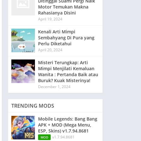
Ditinggal Suami Pergi Naik
Motor Temukan Makna
Rahasianya Disini
April 19, 2024
Kenali Arti Mimpi
Sembahyang Di Pura yang
Perlu Diketahui
April 20, 2024
Misteri Terungkap: Arti
Mimpi Menjilati Kemaluan
Wanita : Pertanda Baik atau
Buruk? Kuak Misterinya!
December 1, 2024
TRENDING MODS
Mobile Legends: Bang Bang
APK + MOD (Mega Menu,
ESP, Skins) v1.7.94.8681
v1.7.94.8681
MOD