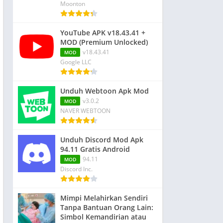
Moonton
YouTube APK v18.43.41 +
MOD (Premium Unlocked)
v18.43.41
MOD
Google LLC
Unduh Webtoon Apk Mod
v3.0.2
MOD
NAVER WEBTOON
Unduh Discord Mod Apk
94.11 Gratis Android
94.11
MOD
Discord Inc.
Mimpi Melahirkan Sendiri
Tanpa Bantuan Orang Lain:
Simbol Kemandirian atau