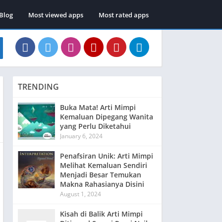
Blog
Most viewed apps
Most rated apps
TRENDING
Buka Mata! Arti Mimpi
Kemaluan Dipegang Wanita
yang Perlu Diketahui
January 6, 2024
Penafsiran Unik: Arti Mimpi
Melihat Kemaluan Sendiri
Menjadi Besar Temukan
Makna Rahasianya Disini
August 1, 2024
Kisah di Balik Arti Mimpi