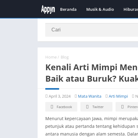
Beranda
Musik & Audio
Hibura
Home
/
Blog
Kenali Arti Mimpi Men
Baik atau Buruk? Kuak
April 3, 2024
Mata Wanita
Arti Mimpi
N
Facebook
Twitter
Pinter
Menurut kepercayaan Jawa, mimpi merupaka
petunjuk atau pertanda tentang kehidupan 
antara manusia dengan alam semesta. Dala