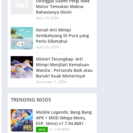
Ditinggal Suami Pergi Naik
Motor Temukan Makna
Rahasianya Disini
April 19, 2024
Kenali Arti Mimpi
Sembahyang Di Pura yang
Perlu Diketahui
April 20, 2024
Misteri Terungkap: Arti
Mimpi Menjilati Kemaluan
Wanita : Pertanda Baik atau
Buruk? Kuak Misterinya!
December 1, 2024
TRENDING MODS
Mobile Legends: Bang Bang
APK + MOD (Mega Menu,
ESP, Skins) v1.7.94.8681
v1.7.94.8681
MOD