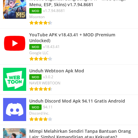
Menu, ESP, Skins) v1.7.94.8681
v1.7.94.8681
MOD
Moonton
YouTube APK v18.43.41 + MOD (Premium
Unlocked)
v18.43.41
MOD
Google LLC
Unduh Webtoon Apk Mod
v3.0.2
MOD
NAVER WEBTOON
Unduh Discord Mod Apk 94.11 Gratis Android
94.11
MOD
Discord Inc.
Mimpi Melahirkan Sendiri Tanpa Bantuan Orang
Lain: Simbol Kemandirian atau Kekuatan?