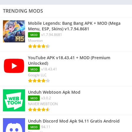
TRENDING MODS
Mobile Legends: Bang Bang APK + MOD (Mega
Menu, ESP, Skins) v1.7.94.8681
v1.7.94.8681
MOD
Moonton
YouTube APK v18.43.41 + MOD (Premium
Unlocked)
v18.43.41
MOD
Google LLC
Unduh Webtoon Apk Mod
v3.0.2
MOD
NAVER WEBTOON
Unduh Discord Mod Apk 94.11 Gratis Android
94.11
MOD