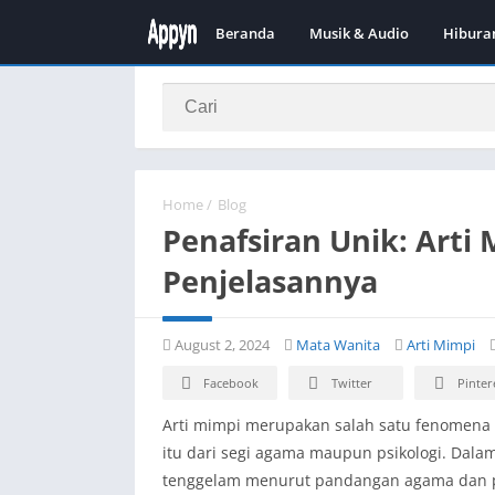
Beranda
Musik & Audio
Hibura
Home
/
Blog
Penafsiran Unik: Arti
Penjelasannya
August 2, 2024
Mata Wanita
Arti Mimpi
Facebook
Twitter
Pinter
Arti mimpi merupakan salah satu fenomena y
itu dari segi agama maupun psikologi. Dalam
tenggelam menurut pandangan agama dan ps