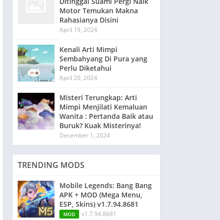
Ditinggal Suami Pergi Naik
Motor Temukan Makna
Rahasianya Disini
April 19, 2024
Kenali Arti Mimpi
Sembahyang Di Pura yang
Perlu Diketahui
April 20, 2024
Misteri Terungkap: Arti
Mimpi Menjilati Kemaluan
Wanita : Pertanda Baik atau
Buruk? Kuak Misterinya!
December 1, 2024
TRENDING MODS
Mobile Legends: Bang Bang
APK + MOD (Mega Menu,
ESP, Skins) v1.7.94.8681
v1.7.94.8681
MOD