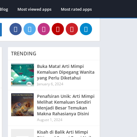
Blog
Most viewed apps
Most rated apps
TRENDING
Buka Mata! Arti Mimpi
Kemaluan Dipegang Wanita
yang Perlu Diketahui
January 6, 2024
Penafsiran Unik: Arti Mimpi
Melihat Kemaluan Sendiri
Menjadi Besar Temukan
Makna Rahasianya Disini
August 1, 2024
Kisah di Balik Arti Mimpi