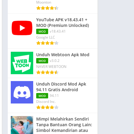
Moonton
YouTube APK v18.43.41 +
MOD (Premium Unlocked)
v18.43.41
MOD
Google LLC
Unduh Webtoon Apk Mod
v3.0.2
MOD
NAVER WEBTOON
Unduh Discord Mod Apk
94.11 Gratis Android
94.11
MOD
Discord Inc.
Mimpi Melahirkan Sendiri
Tanpa Bantuan Orang Lain:
Simbol Kemandirian atau