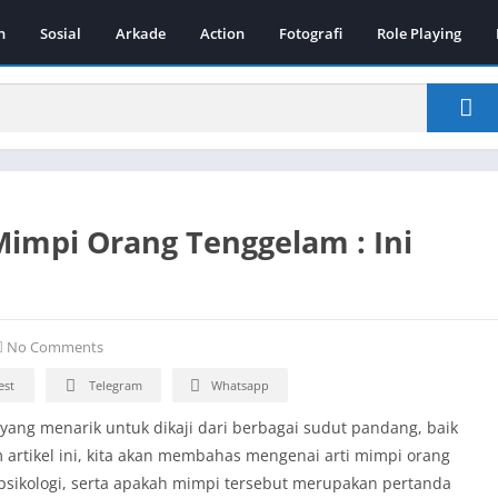
n
Sosial
Arkade
Action
Fotografi
Role Playing
 Mimpi Orang Tenggelam : Ini
No Comments
est
Telegram
Whatsapp
ang menarik untuk dikaji dari berbagai sudut pandang, baik
 artikel ini, kita akan membahas mengenai arti mimpi orang
ikologi, serta apakah mimpi tersebut merupakan pertanda