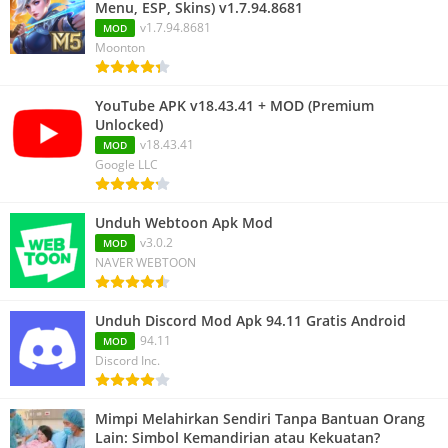
Menu, ESP, Skins) v1.7.94.8681
v1.7.94.8681
MOD
Moonton
YouTube APK v18.43.41 + MOD (Premium
Unlocked)
v18.43.41
MOD
Google LLC
Unduh Webtoon Apk Mod
v3.0.2
MOD
NAVER WEBTOON
Unduh Discord Mod Apk 94.11 Gratis Android
94.11
MOD
Discord Inc.
Mimpi Melahirkan Sendiri Tanpa Bantuan Orang
Lain: Simbol Kemandirian atau Kekuatan?