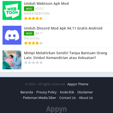
Unduh Webtoon Apk Mod
v3.0.2
MOD
NAVER WEBTOON
Unduh Discord Mod Apk 94.11 Gratis Android
94.11
MOD
Discord Inc.
Mimpi Melahirkan Sendiri Tanpa Bantuan Orang
Lain: Simbol Kemandirian atau Kekuatan?
© 2023 - All rights reserved -
Appyn Theme
Beranda
Privacy Policy
Kode Etik
Disclaimer
Pedoman Media Siber
Contact Us
About Us