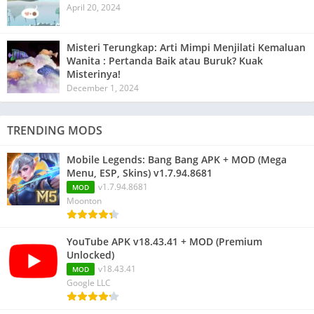
April 20, 2024
Misteri Terungkap: Arti Mimpi Menjilati Kemaluan
Wanita : Pertanda Baik atau Buruk? Kuak
Misterinya!
December 1, 2024
TRENDING MODS
Mobile Legends: Bang Bang APK + MOD (Mega
Menu, ESP, Skins) v1.7.94.8681
v1.7.94.8681
MOD
Moonton
YouTube APK v18.43.41 + MOD (Premium
Unlocked)
v18.43.41
MOD
Google LLC